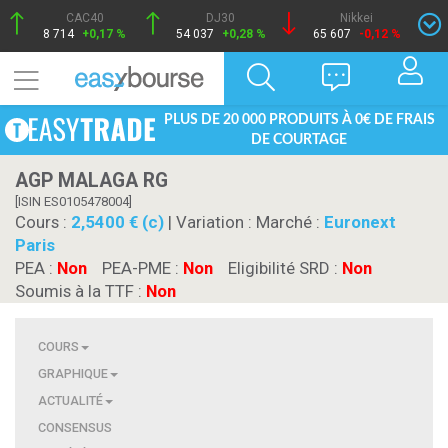
CAC40
DJ30
Nikkei
8 714
+0,17 %
54 037
+0,28 %
65 607
-0,12 %
PLUS DE 20 000 PRODUITS À 0€ DE FRAIS
DE COURTAGE
AGP MALAGA RG
[ISIN ES0105478004]
Cours :
2,5400 € (c)
| Variation :
Marché :
Euronext
Paris
PEA :
Non
PEA-PME :
Non
Eligibilité SRD :
Non
Soumis à la TTF :
Non
COURS
GRAPHIQUE
ACTUALITÉ
CONSENSUS