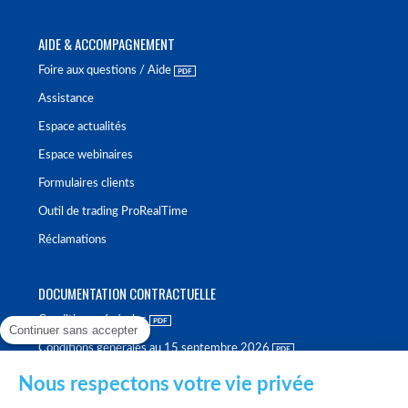
AIDE & ACCOMPAGNEMENT
Foire aux questions / Aide
Assistance
Espace actualités
Espace webinaires
Formulaires clients
Outil de trading ProRealTime
Réclamations
DOCUMENTATION CONTRACTUELLE
Conditions générales
Continuer sans accepter
Conditions générales au 15 septembre 2026
Brochure tarifaire
Nous respectons votre vie privée
Rapport sur la qualité d'exécution