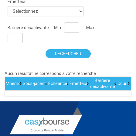
Émetteur :
Barrière désactivante :
Min
Max
RECHERCHER
Aucun résultat ne correspond à votre recherche.
Barrière
Mnémo
Sous-jacent
Échéance
Émetteur
Cours
désactivante