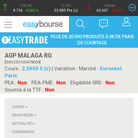
CAC40
DJ30
Nikkei
8 736
+0,42 %
53 885 Pts (c)
65 607
-0,12 %
PLUS DE 20 000 PRODUITS À 0€ DE FRAIS
DE COURTAGE
AGP MALAGA RG
[ISIN ES0105478004]
Cours :
2,5400 € (c)
| Variation :
Marché :
Euronext
Paris
PEA :
Non
PEA-PME :
Non
Eligibilité SRD :
Non
Soumis à la TTF :
Non
COURS
GRAPHIQUE
ACTUALITÉ
CONSENSUS