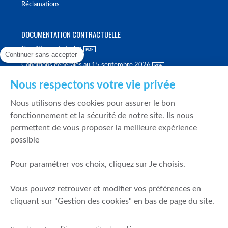
Réclamations
DOCUMENTATION CONTRACTUELLE
Conditions générales
Continuer sans accepter
Conditions générales au 15 septembre 2026
Brochure tarifaire
Nous respectons votre vie privée
Rapport sur la qualité d'exécution
Nous utilisons des cookies pour assurer le bon
Politique de meilleure sélection
fonctionnement et la sécurité de notre site. Ils nous
permettent de vous proposer la meilleure expérience
Politique de durabilité
possible
Fonds de garantie des dépôts et de résolution
Pour paramétrer vos choix, cliquez sur Je choisis.
SÉCURITÉ & DONNÉES PERSONNELLES
Vous pouvez retrouver et modifier vos préférences en
Mentions légales
cliquant sur "Gestion des cookies" en bas de page du site.
Prévention de la fraude
Gérer mes cookies