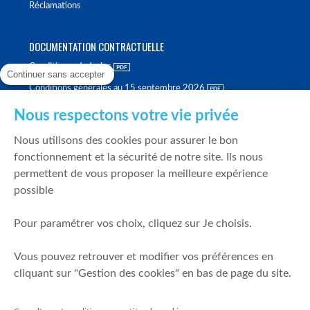
Réclamations
DOCUMENTATION CONTRACTUELLE
Conditions générales
Continuer sans accepter
Conditions générales au 15 septembre 2026
Brochure tarifaire
Nous respectons votre vie privée
Rapport sur la qualité d'exécution
Nous utilisons des cookies pour assurer le bon
Politique de meilleure sélection
fonctionnement et la sécurité de notre site. Ils nous
permettent de vous proposer la meilleure expérience
Politique de durabilité
possible
Fonds de garantie des dépôts et de résolution
Pour paramétrer vos choix, cliquez sur Je choisis.
SÉCURITÉ & DONNÉES PERSONNELLES
Vous pouvez retrouver et modifier vos préférences en
Mentions légales
cliquant sur "Gestion des cookies" en bas de page du site.
Prévention de la fraude
Gérer mes cookies