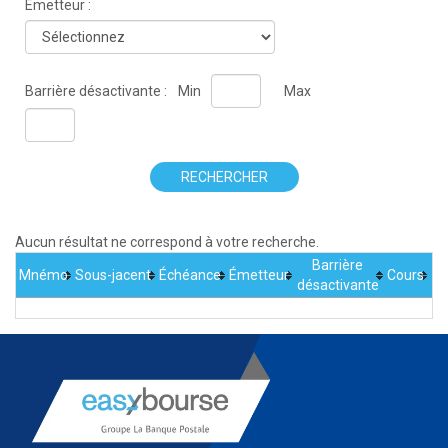
Émetteur :
Barrière désactivante :
Min
Max
RECHERCHER
Aucun résultat ne correspond à votre recherche.
Barrière
Mnémo
Sous-jacent
Échéance
Émetteur
Cours
désactivante