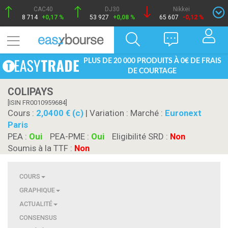
CAC40
DJ30
Nikkei
8 714
+0,17 %
53 927
+0,08 %
65 607
-0,12 %
PLUS DE 20 000 PRODUITS À 0€ DE FRAIS
DE COURTAGE
COLIPAYS
[ISIN FR0010959684]
Cours :
2,0400 € (c)
| Variation :
Marché :
Euronext
Paris
PEA :
Oui
PEA-PME :
Oui
Eligibilité SRD :
Non
Soumis à la TTF :
Non
COURS
GRAPHIQUE
ACTUALITÉ
CONSENSUS