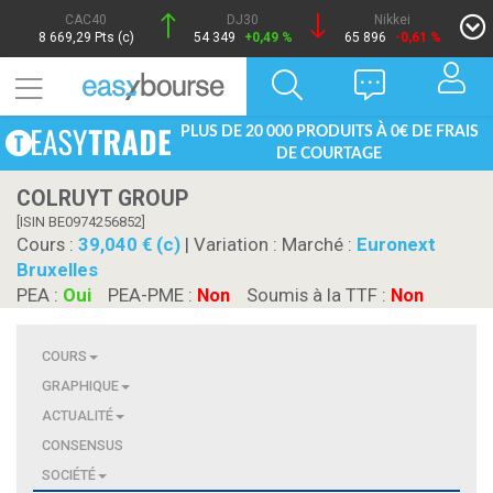
CAC40
DJ30
Nikkei
8 669,29 Pts (c)
54 349
+0,49 %
65 896
-0,61 %
PLUS DE 20 000 PRODUITS À 0€ DE FRAIS
DE COURTAGE
COLRUYT GROUP
[ISIN BE0974256852]
Cours :
39,040 € (c)
| Variation :
Marché :
Euronext
Bruxelles
PEA :
Oui
PEA-PME :
Non
Soumis à la TTF :
Non
COURS
GRAPHIQUE
ACTUALITÉ
CONSENSUS
SOCIÉTÉ