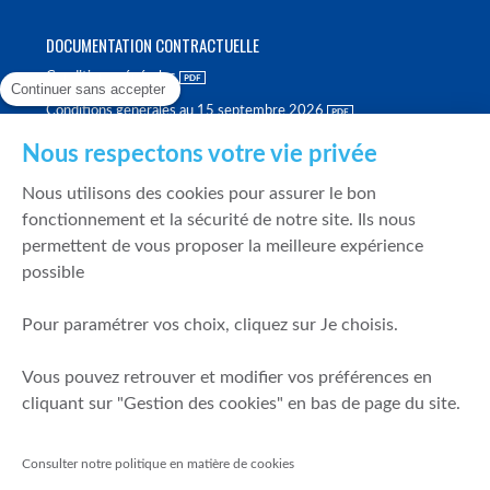
DOCUMENTATION CONTRACTUELLE
Conditions générales
Continuer sans accepter
Conditions générales au 15 septembre 2026
Brochure tarifaire
Nous respectons votre vie privée
Rapport sur la qualité d'exécution
Nous utilisons des cookies pour assurer le bon
Politique de meilleure sélection
fonctionnement et la sécurité de notre site. Ils nous
permettent de vous proposer la meilleure expérience
Politique de durabilité
possible
Fonds de garantie des dépôts et de résolution
Pour paramétrer vos choix, cliquez sur Je choisis.
SÉCURITÉ & DONNÉES PERSONNELLES
Vous pouvez retrouver et modifier vos préférences en
Mentions légales
cliquant sur "Gestion des cookies" en bas de page du site.
Prévention de la fraude
Gérer mes cookies
Consulter notre politique en matière de cookies
Politique de cookies