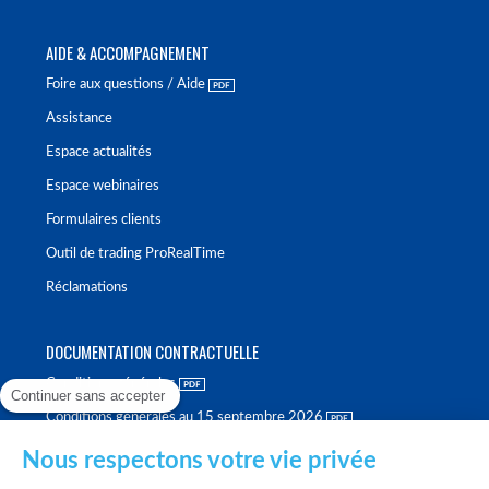
AIDE & ACCOMPAGNEMENT
Foire aux questions / Aide
Assistance
Espace actualités
Espace webinaires
Formulaires clients
Outil de trading ProRealTime
Réclamations
DOCUMENTATION CONTRACTUELLE
Conditions générales
Continuer sans accepter
Conditions générales au 15 septembre 2026
Brochure tarifaire
Nous respectons votre vie privée
Rapport sur la qualité d'exécution