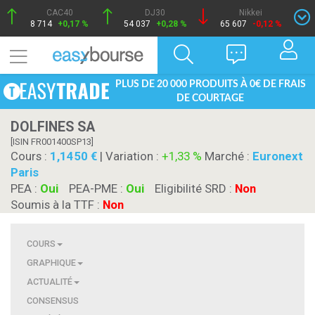
CAC40
DJ30
Nikkei
8 714
+0,17 %
54 037
+0,28 %
65 607
-0,12 %
PLUS DE 20 000 PRODUITS À 0€ DE FRAIS
DE COURTAGE
DOLFINES SA
[ISIN FR001400SP13]
Cours :
1,1450
| Variation :
+1,33 %
Marché :
Euronext
Paris
PEA :
Oui
PEA-PME :
Oui
Eligibilité SRD :
Non
Soumis à la TTF :
Non
COURS
GRAPHIQUE
ACTUALITÉ
CONSENSUS