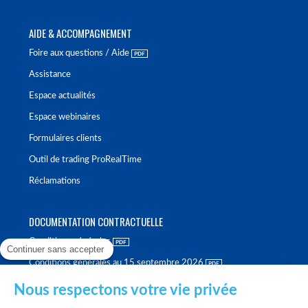
AIDE & ACCOMPAGNEMENT
Foire aux questions / Aide
Assistance
Espace actualités
Espace webinaires
Formulaires clients
Outil de trading ProRealTime
Réclamations
DOCUMENTATION CONTRACTUELLE
Conditions générales
Continuer sans accepter
Conditions générales au 15 septembre 2026
Brochure tarifaire
Nous respectons votre vie privée
Rapport sur la qualité d'exécution