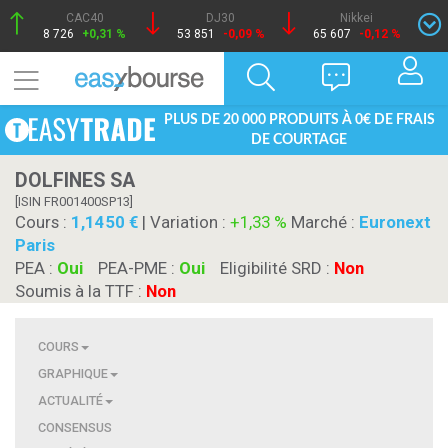
CAC40
DJ30
Nikkei
8 726
+0,31 %
53 851
-0,09 %
65 607
-0,12 %
PLUS DE 20 000 PRODUITS À 0€ DE FRAIS
DE COURTAGE
DOLFINES SA
[ISIN FR001400SP13]
Cours :
1,1450
| Variation :
+1,33 %
Marché :
Euronext
Paris
PEA :
Oui
PEA-PME :
Oui
Eligibilité SRD :
Non
Soumis à la TTF :
Non
COURS
GRAPHIQUE
ACTUALITÉ
CONSENSUS