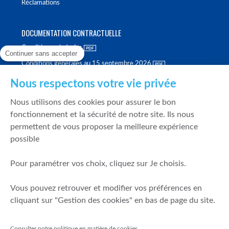
Réclamations
DOCUMENTATION CONTRACTUELLE
Conditions générales
Continuer sans accepter
Conditions générales au 15 septembre 2026
Brochure tarifaire
Nous respectons votre vie privée
Rapport sur la qualité d'exécution
Nous utilisons des cookies pour assurer le bon
Politique de meilleure sélection
fonctionnement et la sécurité de notre site. Ils nous
permettent de vous proposer la meilleure expérience
Politique de durabilité
possible
Fonds de garantie des dépôts et de résolution
Pour paramétrer vos choix, cliquez sur Je choisis.
SÉCURITÉ & DONNÉES PERSONNELLES
Vous pouvez retrouver et modifier vos préférences en
Mentions légales
cliquant sur "Gestion des cookies" en bas de page du site.
Prévention de la fraude
Gérer mes cookies
Consulter notre politique en matière de cookies