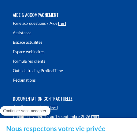
AIDE & ACCOMPAGNEMENT
Foire aux questions / Aide
Assistance
Espace actualités
Espace webinaires
Formulaires clients
Outil de trading ProRealTime
Réclamations
DOCUMENTATION CONTRACTUELLE
Conditions générales
Continuer sans accepter
Conditions générales au 15 septembre 2026
Brochure tarifaire
Nous respectons votre vie privée
Rapport sur la qualité d'exécution