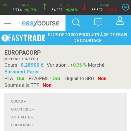
CAC40
DJ30
Nikkei
8 714
+0,17 %
54 037
+0,28 %
65 607
-0,12 %
PLUS DE 20 000 PRODUITS À 0€ DE FRAIS
DE COURTAGE
EUROPACORP
[ISIN FR0010490920]
Cours :
0,28900
| Variation :
+0,35 %
Marché :
Euronext Paris
PEA :
Oui
PEA-PME :
Oui
Eligibilité SRD :
Non
Soumis à la TTF :
Non
COURS
GRAPHIQUE
ACTUALITÉ
CONSENSUS