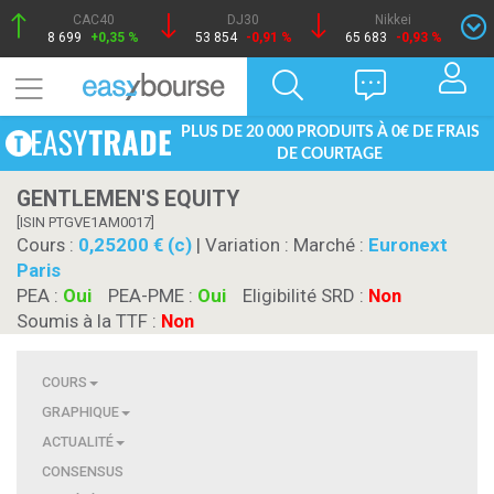
CAC40
DJ30
Nikkei
8 699
+0,35 %
53 854
-0,91 %
65 683
-0,93 %
PLUS DE 20 000 PRODUITS À 0€ DE FRAIS
DE COURTAGE
GENTLEMEN'S EQUITY
[ISIN PTGVE1AM0017]
Cours :
0,25200 € (c)
| Variation :
Marché :
Euronext
Paris
PEA :
Oui
PEA-PME :
Oui
Eligibilité SRD :
Non
Soumis à la TTF :
Non
COURS
GRAPHIQUE
ACTUALITÉ
CONSENSUS