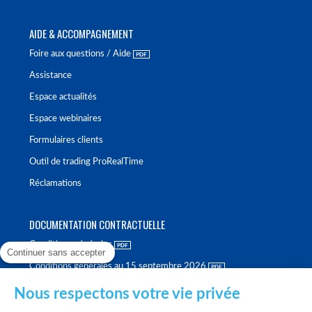
AIDE & ACCOMPAGNEMENT
Foire aux questions / Aide
Assistance
Espace actualités
Espace webinaires
Formulaires clients
Outil de trading ProRealTime
Réclamations
DOCUMENTATION CONTRACTUELLE
Conditions générales
Continuer sans accepter
Conditions générales au 15 septembre 2026
Brochure tarifaire
Nous respectons votre vie privée
Rapport sur la qualité d'exécution