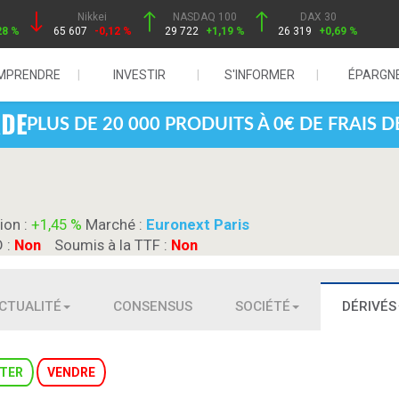
Nikkei
NASDAQ 100
DAX 30
28 %
65 607
-0,12 %
29 722
+1,19 %
26 319
+0,69 %
MPRENDRE
INVESTIR
S'INFORMER
ÉPARGN
PLUS DE 20 000 PRODUITS À 0€ DE FRAIS 
ion :
+1,45 %
Marché :
Euronext Paris
D :
Non
Soumis à la TTF :
Non
CTUALITÉ
CONSENSUS
SOCIÉTÉ
DÉRIVÉS
TER
VENDRE