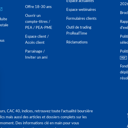
Espace actualités
202
Offre 18-30 ans
Espace webinaires
Broc
Ouvrir un
Formulaires clients
duite
compte-titres /
Rappo
stale
Outil de trading
PEA / PEA-PME
d'ex
ProRealTime
Espace client /
Polit
ous
Réclamations
Accès client
séle
Parrainage /
Polit
Inviter un ami
Fond
dépô
réso
urs, CAC 40, indices, retrouvez toute l'actualité boursière
ics mais aussi des articles et dossiers complets sur les
 moment. Des informations clé en main pour vous