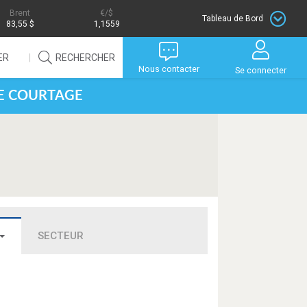
Brent
/$
Tableau de Bord
83,55 $
1,1559
ER
RECHERCHER
Nous contacter
Se connecter
DE COURTAGE
SECTEUR