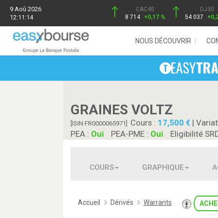
9 Aoû 2026
CAC40
DJ30
12:11:14
8 714
+0,17 %
54 037
+0,
NOUS DÉCOUVRIR
CO
GRAINES VOLTZ
Cours :
17,500
| Variat
[ISIN FR0000065971]
PEA :
Oui
PEA-PME :
Oui
Eligibilité SR
COURS
GRAPHIQUE
A
Accueil
Dérivés
Warrants
ACHE