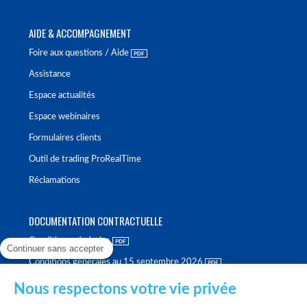
AIDE & ACCOMPAGNEMENT
Foire aux questions / Aide
Assistance
Espace actualités
Espace webinaires
Formulaires clients
Outil de trading ProRealTime
Réclamations
DOCUMENTATION CONTRACTUELLE
Conditions générales
Continuer sans accepter
Conditions générales au 15 septembre 2026
Brochure tarifaire
Nous respectons votre vie privée
Rapport sur la qualité d'exécution