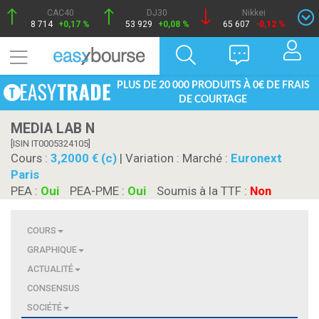
CAC40
DJ30
Nikkei
8 714
+0,17 %
53 929
+0,08 %
65 607
-0,12 %
PLUS DE 20 000 PRODUITS À 0€ DE FRAIS
DE COURTAGE
MEDIA LAB N
[ISIN IT0005324105]
Cours :
3,2000 € (c)
| Variation :
Marché :
Euronext
Paris
PEA :
Oui
PEA-PME :
Oui
Soumis à la TTF :
Non
COURS
GRAPHIQUE
ACTUALITÉ
CONSENSUS
SOCIÉTÉ