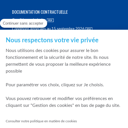
DOCUMENTATION CONTRACTUELLE
Conditions générales
Continuer sans accepter
Conditions générales au 15 septembre 2026
Brochure tarifaire
Nous respectons votre vie privée
Rapport sur la qualité d'exécution
Nous utilisons des cookies pour assurer le bon
Politique de meilleure sélection
fonctionnement et la sécurité de notre site. Ils nous
permettent de vous proposer la meilleure expérience
Politique de durabilité
possible
Fonds de garantie des dépôts et de résolution
Pour paramétrer vos choix, cliquez sur Je choisis.
SÉCURITÉ & DONNÉES PERSONNELLES
Vous pouvez retrouver et modifier vos préférences en
Mentions légales
cliquant sur "Gestion des cookies" en bas de page du site.
Prévention de la fraude
Gérer mes cookies
Consulter notre politique en matière de cookies
Politique de cookies