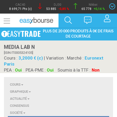
CAC40
DJ30
Nikkei
8 699,71 Pts (c)
53 885
-0,85 %
65 778
+0,14 %
PLUS DE 20 000 PRODUITS À 0€ DE FRAIS
DE COURTAGE
MEDIA LAB N
[ISIN IT0005324105]
Cours :
3,2000 € (c)
| Variation :
Marché :
Euronext
Paris
PEA :
Oui
PEA-PME :
Oui
Soumis à la TTF :
Non
COURS
GRAPHIQUE
ACTUALITÉ
CONSENSUS
SOCIÉTÉ