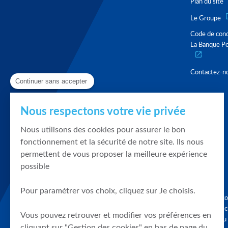
Plan du site
Le Groupe
Code de con
La Banque Po
Contactez-n
Continuer sans accepter
Nous respectons votre vie privée
Nous utilisons des cookies pour assurer le bon
fonctionnement et la sécurité de notre site. Ils nous
permettent de vous proposer la meilleure expérience
possible
Pour paramétrer vos choix, cliquez sur Je choisis.
Graphique, co
en quelques cl
Vous pouvez retrouver et modifier vos préférences en
tendances du
cliquant sur "Gestion des cookies" en bas de page du