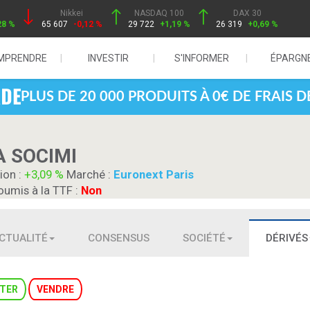
Nikkei
NASDAQ 100
DAX 30
28 %
65 607
-0,12 %
29 722
+1,19 %
26 319
+0,69 %
MPRENDRE
INVESTIR
S'INFORMER
ÉPARGN
PLUS DE 20 000 PRODUITS À 0€ DE FRAIS 
 SOCIMI
ion :
+3,09 %
Marché :
Euronext Paris
oumis à la TTF :
Non
CTUALITÉ
CONSENSUS
SOCIÉTÉ
DÉRIVÉS
TER
VENDRE