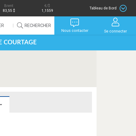
Brent
/$
Tableau de Bord
83,55 $
1,1559
ER
RECHERCHER
Nous contacter
Se connecter
DE COURTAGE