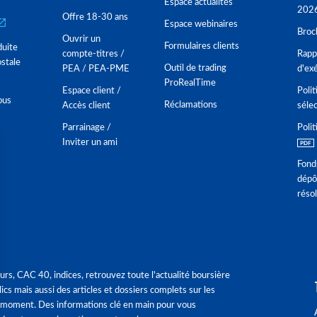
Espace actualités
202
Offre 18-30 ans
Espace webinaires
Broc
Ouvrir un
Formulaires clients
duite
compte-titres /
Rappo
stale
Outil de trading
PEA / PEA-PME
d'ex
ProRealTime
Espace client /
Polit
ous
Réclamations
Accès client
séle
Parrainage /
Polit
Inviter un ami
Fond
dépô
réso
urs, CAC 40, indices, retrouvez toute l'actualité boursière
ics mais aussi des articles et dossiers complets sur les
 moment. Des informations clé en main pour vous