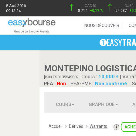
8 Aoû 2026
CAC40
DJ30
09:13:24
8 714
+0,17 %
54 037
+0,
NOUS DÉCOUVRIR
CO
MONTEPINO LOGISTICA
Cours :
10,000
| Variat
[ISIN ES0105549002]
PEA :
Non
PEA-PME :
Non confirmé
S
COURS
GRAPHIQUE
A
Accueil
Dérivés
Warrants
ACHE