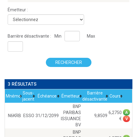
Émetteur :
Barrière désactivante :
Min
Max
RECHERCHER
3 RÉSULTATS
Sous-
Barrière
Mnémo
Échéance
Émetteur
Cours
jacent
désactivante
BNP
PARIBAS
6,2750
A
N6KRB
ESSO
31/12/2099
9,8509
ISSUANCE
V
BV
BNP