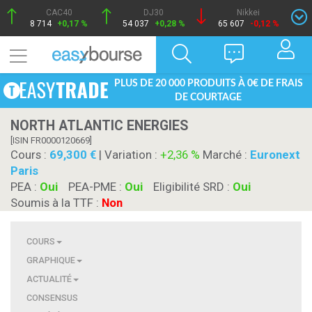
CAC40
DJ30
Nikkei
8 714
+0,17 %
54 037
+0,28 %
65 607
-0,12 %
PLUS DE 20 000 PRODUITS À 0€ DE FRAIS
DE COURTAGE
NORTH ATLANTIC ENERGIES
[ISIN FR0000120669]
Cours :
69,300
| Variation :
+2,36 %
Marché :
Euronext
Paris
PEA :
Oui
PEA-PME :
Oui
Eligibilité SRD :
Oui
Soumis à la TTF :
Non
COURS
GRAPHIQUE
ACTUALITÉ
CONSENSUS