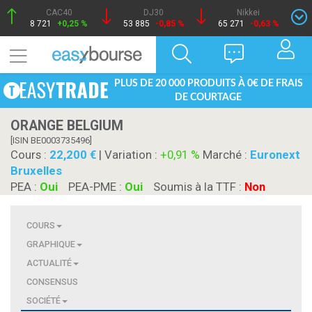
CAC40
DJ30
Nikkei
8 721
+0,25 %
53 885
-0,85 %
65 271
-0,63 %
PLUS DE 20 000 PRODUITS À 0€ DE FRAIS
DE COURTAGE
ORANGE BELGIUM
[ISIN BE0003735496]
Cours :
22,200
| Variation :
+0,91 %
Marché :
Euronext
Bruxelles
PEA :
Oui
PEA-PME :
Oui
Soumis à la TTF :
Non
COURS
GRAPHIQUE
ACTUALITÉ
CONSENSUS
SOCIÉTÉ