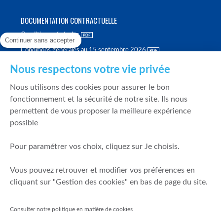
DOCUMENTATION CONTRACTUELLE
Conditions générales
Continuer sans accepter
Conditions générales au 15 septembre 2026
Brochure tarifaire
Nous respectons votre vie privée
Rapport sur la qualité d'exécution
Nous utilisons des cookies pour assurer le bon
Politique de meilleure sélection
fonctionnement et la sécurité de notre site. Ils nous
permettent de vous proposer la meilleure expérience
Politique de durabilité
possible
Fonds de garantie des dépôts et de résolution
Pour paramétrer vos choix, cliquez sur Je choisis.
SÉCURITÉ & DONNÉES PERSONNELLES
Vous pouvez retrouver et modifier vos préférences en
Mentions légales
cliquant sur "Gestion des cookies" en bas de page du site.
Prévention de la fraude
Gérer mes cookies
Consulter notre politique en matière de cookies
Politique de cookies