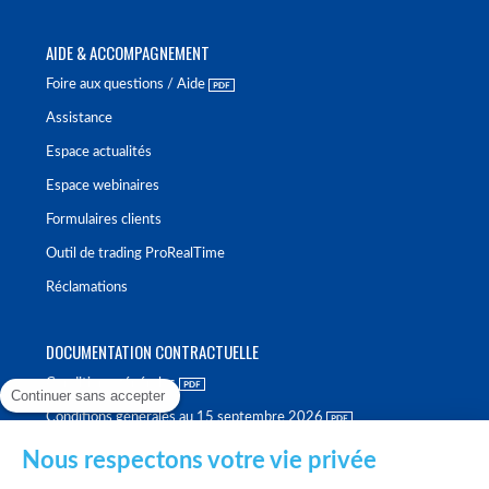
AIDE & ACCOMPAGNEMENT
Foire aux questions / Aide
Assistance
Espace actualités
Espace webinaires
Formulaires clients
Outil de trading ProRealTime
Réclamations
DOCUMENTATION CONTRACTUELLE
Conditions générales
Continuer sans accepter
Conditions générales au 15 septembre 2026
Brochure tarifaire
Nous respectons votre vie privée
Rapport sur la qualité d'exécution