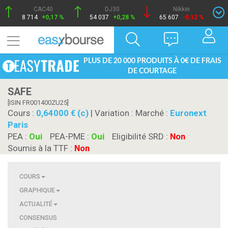
CAC40
DJ30
Nikkei
8 714
+0,17 %
54 037
+0,28 %
65 607
-0,12 %
PLUS DE 20 000 PRODUITS À 0€ DE FRAIS
DE COURTAGE
SAFE
[ISIN FR001400ZU25]
Cours :
0,64000 € (c)
| Variation :
Marché :
Euronext
Paris
PEA :
Oui
PEA-PME :
Oui
Eligibilité SRD :
Non
Soumis à la TTF :
Non
COURS
GRAPHIQUE
ACTUALITÉ
CONSENSUS