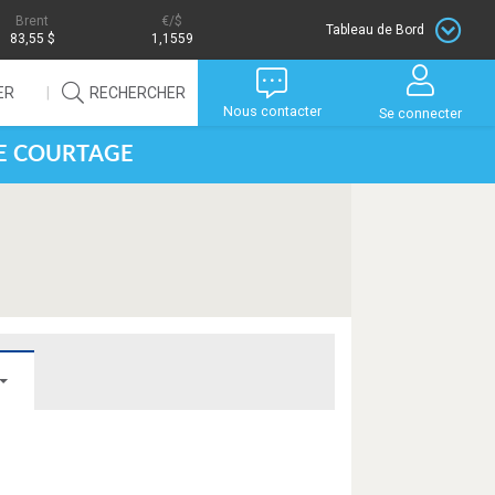
Brent
/$
Tableau de Bord
83,55 $
1,1559
ER
RECHERCHER
Nous contacter
Se connecter
DE COURTAGE