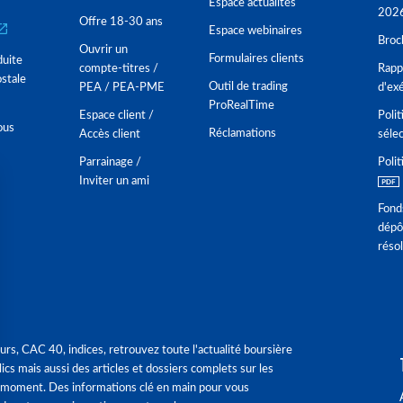
Espace actualités
202
Offre 18-30 ans
Espace webinaires
Broc
Ouvrir un
Formulaires clients
duite
compte-titres /
Rappo
stale
Outil de trading
PEA / PEA-PME
d'ex
ProRealTime
Espace client /
Polit
ous
Réclamations
Accès client
séle
Parrainage /
Polit
Inviter un ami
Fond
dépô
réso
urs, CAC 40, indices, retrouvez toute l'actualité boursière
ics mais aussi des articles et dossiers complets sur les
 moment. Des informations clé en main pour vous