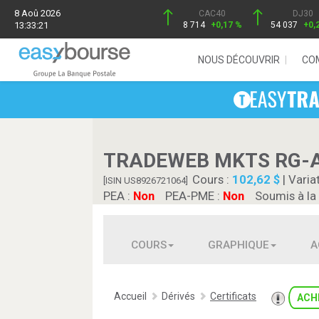
8 Aoû 2026
CAC40
DJ30
13:33:21
8 714
+0,17 %
54 037
+0,
NOUS DÉCOUVRIR
CO
TRADEWEB MKTS RG-
Cours :
102,62 $
| Varia
[ISIN US8926721064]
PEA :
Non
PEA-PME :
Non
Soumis à la
COURS
GRAPHIQUE
A
Accueil
Dérivés
Certificats
ACH