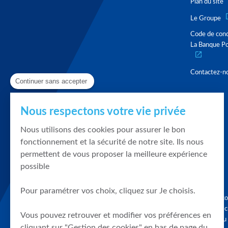
Plan du site
Le Groupe
Code de con
La Banque Po
Contactez-n
Continuer sans accepter
Nous respectons votre vie privée
Nous utilisons des cookies pour assurer le bon
fonctionnement et la sécurité de notre site. Ils nous
permettent de vous proposer la meilleure expérience
possible
Pour paramétrer vos choix, cliquez sur Je choisis.
Graphique, co
en quelques cl
Vous pouvez retrouver et modifier vos préférences en
tendances du
cliquant sur "Gestion des cookies" en bas de page du