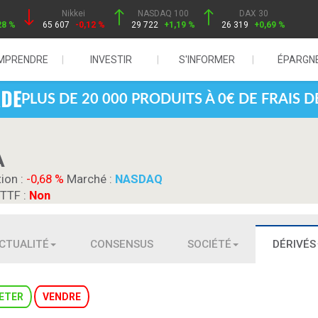
Nikkei
NASDAQ 100
DAX 30
28 %
65 607
-0,12 %
29 722
+1,19 %
26 319
+0,69 %
MPRENDRE
INVESTIR
S'INFORMER
ÉPARGN
PLUS DE 20 000 PRODUITS À 0€ DE FRAIS 
A
tion :
-0,68 %
Marché :
NASDAQ
 TTF :
Non
CTUALITÉ
CONSENSUS
SOCIÉTÉ
DÉRIVÉS
ETER
VENDRE