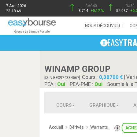
7 Aoû 2026
CAC40
DJ30
23:18:46
8 714
+0,17 %
54 037
+0,
NOUS DÉCOUVRIR
CO
WINAMP GROUP
Cours :
0,38700
| Vari
[ISIN BE0974334667]
PEA :
Oui
PEA-PME :
Oui
Soumis à la 
COURS
GRAPHIQUE
A
Accueil
Dérivés
Warrants
ACHE