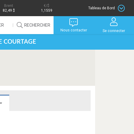
Brent
/$
Tableau de Bord
82,49 $
1,1559
ER
RECHERCHER
Nous contacter
Se connecter
DE COURTAGE