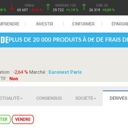
Nikkei
NASDAQ 100
DAX 30
28 %
65 607
-0,12 %
29 722
+1,19 %
26 319
+0,69 %
MPRENDRE
INVESTIR
S'INFORMER
ÉPARGN
PLUS DE 20 000 PRODUITS À 0€ DE FRAIS 
ation :
-2,64 %
Marché :
Euronext Paris
TTF :
Non
CTUALITÉ
CONSENSUS
SOCIÉTÉ
DÉRIVÉS
TER
VENDRE