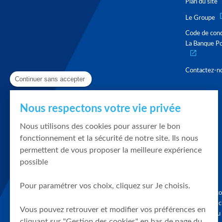
Plan du site
Le Groupe
Code de con
La Banque Po
Contactez-n
Continuer sans accepter
Nous respectons votre vie privée
Nous utilisons des cookies pour assurer le bon
fonctionnement et la sécurité de notre site. Ils nous
permettent de vous proposer la meilleure expérience
possible
Pour paramétrer vos choix, cliquez sur Je choisis.
Graphique, co
en quelques cl
Vous pouvez retrouver et modifier vos préférences en
tendances du
cliquant sur "Gestion des cookies" en bas de page du