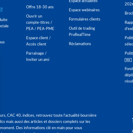
Espace actualités
202
Offre 18-30 ans
Espace webinaires
Broc
Ouvrir un
Formulaires clients
duite
compte-titres /
Rappo
stale
Outil de trading
PEA / PEA-PME
d'ex
ProRealTime
Espace client /
Polit
ous
Réclamations
Accès client
séle
Parrainage /
Polit
Inviter un ami
Fond
dépô
réso
urs, CAC 40, indices, retrouvez toute l'actualité boursière
ics mais aussi des articles et dossiers complets sur les
 moment. Des informations clé en main pour vous