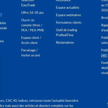
Sélection
Assistance
Cond
EasyTrade
au 1
Espace actualités
202
Offre 18-30 ans
Espace webinaires
Broc
Ouvrir un
Formulaires clients
duite
compte-titres /
Rappo
stale
Outil de trading
PEA / PEA-PME
d'ex
ProRealTime
Espace client /
Polit
ous
Réclamations
Accès client
séle
Parrainage /
Polit
Inviter un ami
Fond
dépô
réso
urs, CAC 40, indices, retrouvez toute l'actualité boursière
ics mais aussi des articles et dossiers complets sur les