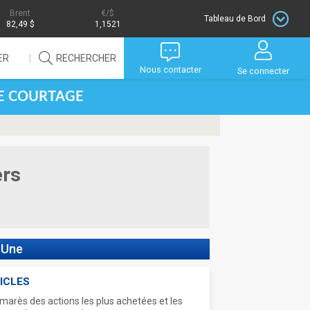
Brent
/$
Tableau de Bord
82,49 $
1,1521
ER
RECHERCHER
Nous contacter
Se connecter
DE COURTAGE
ers
 Une
ICLES
marès des actions les plus achetées et les