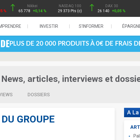
Nikkei
NASDAQ 100
DAX 30
85 %
65 778
+0,14 %
29 373 Pts (c)
26 140
+0,05 %
MPRENDRE
INVESTIR
S'INFORMER
ÉPARGN
PLUS DE 20 000 PRODUITS À 0€ DE FRAIS 
 News, articles, interviews et dossi
VIEWS
DOSSIERS
A La
N DU GROUPE
ART
Pal