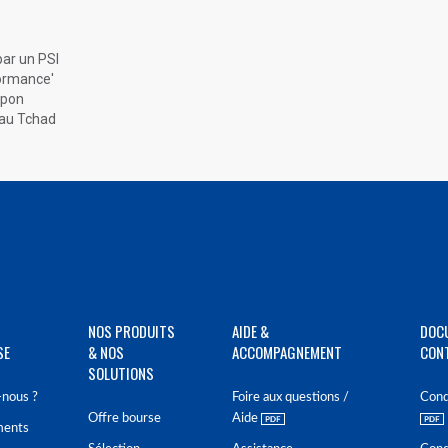
par un PSI
formance'
apon
 au Tchad
NOS PRODUITS
AIDE &
DOC
SE
& NOS
ACCOMPAGNEMENT
CON
SOLUTIONS
nous ?
Foire aux questions /
Cond
Offre bourse
Aide
ments