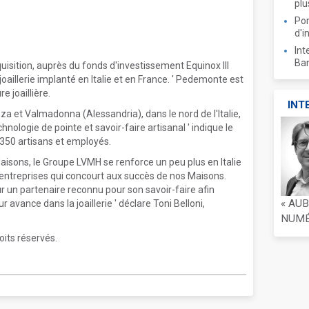
plu
Por
d'i
Int
Ban
isition, auprès du fonds d'investissement Equinox III
aillerie implanté en Italie et en France. ' Pedemonte est
 joaillière.
INT
za et Valmadonna (Alessandria), dans le nord de l'Italie,
nologie de pointe et savoir-faire artisanal ' indique le
350 artisans et employés.
Maisons, le Groupe LVMH se renforce un peu plus en Italie
'entreprises qui concourt aux succès de nos Maisons.
un partenaire reconnu pour son savoir-faire afin
« AU
avance dans la joaillerie ' déclare Toni Belloni,
NUMÉR
oits réservés.