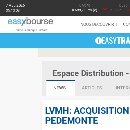
7 Aoû 2026
CAC40
DJ30
05:10:03
8 699,71 Pts (c)
53 885
-0,
NOUS DÉCOUVRIR
CO
Espace Distribution -
NEWS
ARTICLES
INTER
LVMH: ACQUISITIO
PEDEMONTE