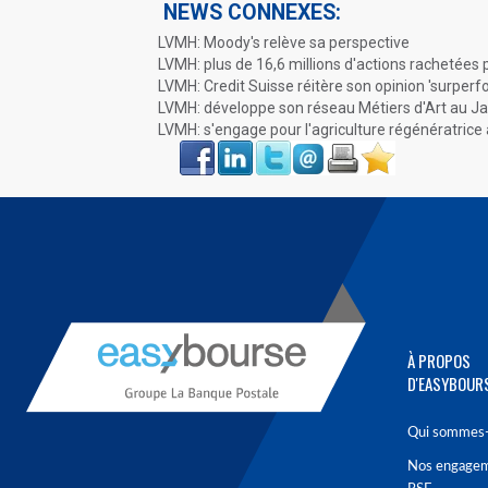
NEWS CONNEXES:
LVMH: Moody's relève sa perspective
LVMH: plus de 16,6 millions d'actions rachetées 
LVMH: Credit Suisse réitère son opinion 'surper
LVMH: développe son réseau Métiers d'Art au J
LVMH: s'engage pour l'agriculture régénératrice
Face
LinkIn
Twitter
Envoyer
Imprimer
Favoris
book
À PROPOS
D'EASYBOUR
Qui sommes-
Nos engage