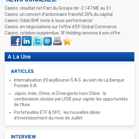
Casino: résultat net Part du Groupe de -2 147 ME au S1
Casino: un concert d'actionnaire franchit 20% du capital
Casino: Oddo BHF reste à 'sous-performance'
Casino: en négociations sur l'offre d'EP Global Commerce
Casino: cotation suspendue, 3F Holding renonce à son offre
Face
LinkIn
Twitter
Envoyer
Imprimer
Favoris
book
A La Une
ARTICLES
Internalisation d'EasyBourse S.A.S. au sein de La Banque
Postale S.A.
Japon, Inde, Chine, et Émergents hors Chine : la
combinaison choisie par LFDE pour capter les opportunités
de l'Asie
Portefeuilles ETF & OPC : les nouvelles idées
d'investissement du mois de Juillet
INTERVIEW