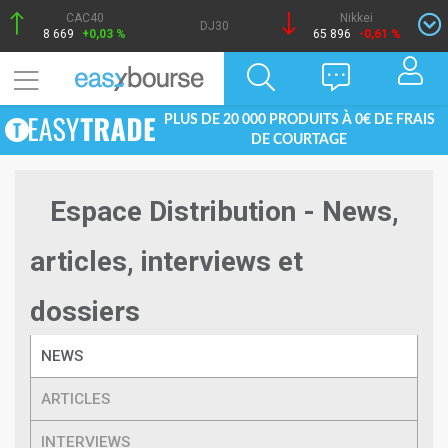
CAC40
Nikkei
DJ30
8 669
+0,03 %
65 896
-0,61 %
PLUS DE 20 000 PRODUITS À 0€ DE FRAIS
DE COURTAGE
Espace Distribution - News,
articles, interviews et
dossiers
NEWS
ARTICLES
INTERVIEWS