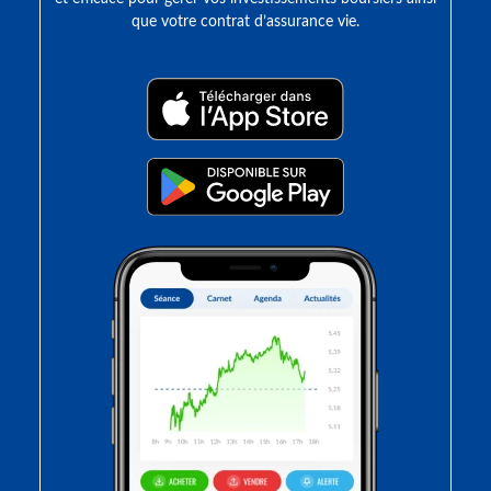
que votre contrat d’assurance vie.