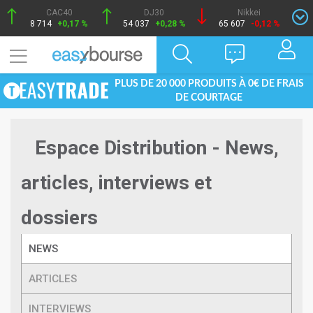
CAC40
DJ30
Nikkei
8 714
+0,17 %
54 037
+0,28 %
65 607
-0,12 %
PLUS DE 20 000 PRODUITS À 0€ DE FRAIS
DE COURTAGE
Espace Distribution - News,
articles, interviews et
dossiers
NEWS
ARTICLES
INTERVIEWS