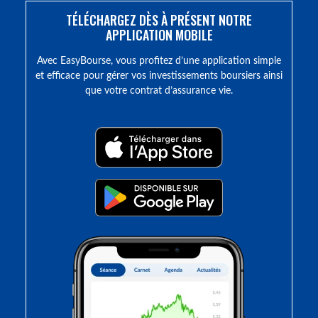
TÉLÉCHARGEZ DÈS À PRÉSENT NOTRE
APPLICATION MOBILE
Avec EasyBourse, vous profitez d’une application simple
et efficace pour gérer vos investissements boursiers ainsi
que votre contrat d’assurance vie.