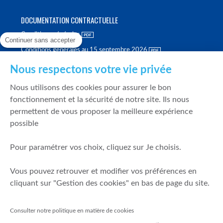
DOCUMENTATION CONTRACTUELLE
Conditions générales
Continuer sans accepter
Conditions générales au 15 septembre 2026
Brochure tarifaire
Nous respectons votre vie privée
Rapport sur la qualité d'exécution
Nous utilisons des cookies pour assurer le bon
Politique de meilleure sélection
fonctionnement et la sécurité de notre site. Ils nous
permettent de vous proposer la meilleure expérience
Politique de durabilité
possible
Fonds de garantie des dépôts et de résolution
Pour paramétrer vos choix, cliquez sur Je choisis.
SÉCURITÉ & DONNÉES PERSONNELLES
Vous pouvez retrouver et modifier vos préférences en
Mentions légales
cliquant sur "Gestion des cookies" en bas de page du site.
Prévention de la fraude
Gérer mes cookies
Consulter notre politique en matière de cookies
Politique de cookies