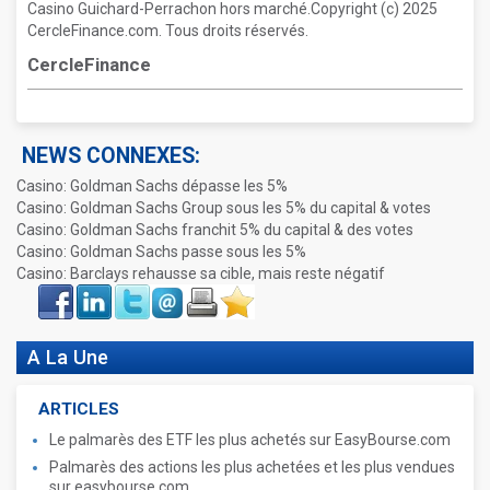
Casino Guichard-Perrachon hors marché.Copyright (c) 2025
CercleFinance.com. Tous droits réservés.
CercleFinance
NEWS CONNEXES:
Casino: Goldman Sachs dépasse les 5%
Casino: Goldman Sachs Group sous les 5% du capital & votes
Casino: Goldman Sachs franchit 5% du capital & des votes
Casino: Goldman Sachs passe sous les 5%
Casino: Barclays rehausse sa cible, mais reste négatif
Face
LinkIn
Twitter
Envoyer
Imprimer
Favoris
book
A La Une
ARTICLES
Le palmarès des ETF les plus achetés sur EasyBourse.com
Palmarès des actions les plus achetées et les plus vendues
sur easybourse.com