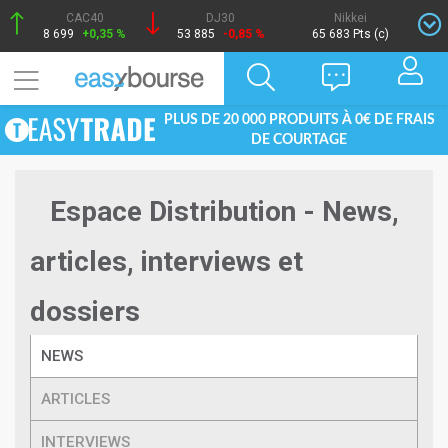
CAC40
DJ30
Nikkei
8 699
+0,35 %
53 885
-0,85 %
65 683 Pts (c)
PLUS DE 20 000 PRODUITS À 0€ DE FRAIS
DE COURTAGE
Espace Distribution - News,
articles, interviews et
dossiers
NEWS
ARTICLES
INTERVIEWS