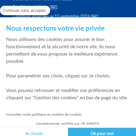
Conditions générales
Continuer sans accepter
Conditions générales au 15 septembre 2026
Brochure tarifaire
Nous respectons votre vie privée
Rapport sur la qualité d'exécution
Nous utilisons des cookies pour assurer le bon
Politique de meilleure sélection
fonctionnement et la sécurité de notre site. Ils nous
permettent de vous proposer la meilleure expérience
Politique de durabilité
possible
Fonds de garantie des dépôts et de résolution
Pour paramétrer vos choix, cliquez sur Je choisis.
SÉCURITÉ & DONNÉES PERSONNELLES
Vous pouvez retrouver et modifier vos préférences en
Mentions légales
cliquant sur "Gestion des cookies" en bas de page du site.
Prévention de la fraude
Gérer mes cookies
Consulter notre politique en matière de cookies
Politique de cookies
Consentements certifiés par
Politique de gestion des conflits d'intérêts
Je choisis
Ok pour moi