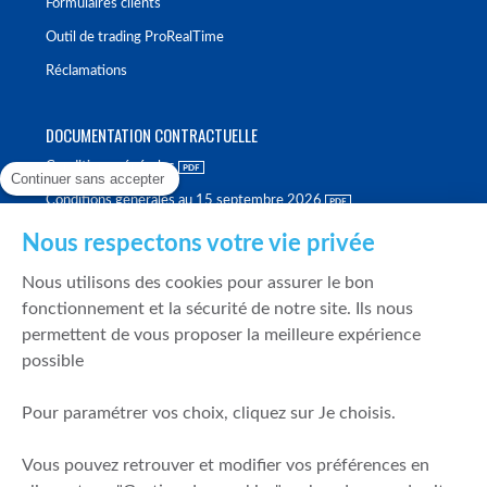
Formulaires clients
Outil de trading ProRealTime
Réclamations
DOCUMENTATION CONTRACTUELLE
Conditions générales
Continuer sans accepter
Conditions générales au 15 septembre 2026
Brochure tarifaire
Nous respectons votre vie privée
Rapport sur la qualité d'exécution
Nous utilisons des cookies pour assurer le bon
Politique de meilleure sélection
fonctionnement et la sécurité de notre site. Ils nous
permettent de vous proposer la meilleure expérience
Politique de durabilité
possible
Fonds de garantie des dépôts et de résolution
Pour paramétrer vos choix, cliquez sur Je choisis.
SÉCURITÉ & DONNÉES PERSONNELLES
Vous pouvez retrouver et modifier vos préférences en
Mentions légales