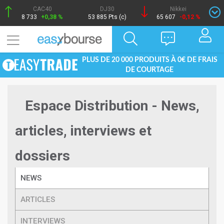
CAC40
DJ30
Nikkei
8 733
+0,38 %
53 885 Pts (c)
65 607
-0,12 %
PLUS DE 20 000 PRODUITS À 0€ DE FRAIS
DE COURTAGE
Espace Distribution - News,
articles, interviews et
dossiers
NEWS
ARTICLES
INTERVIEWS