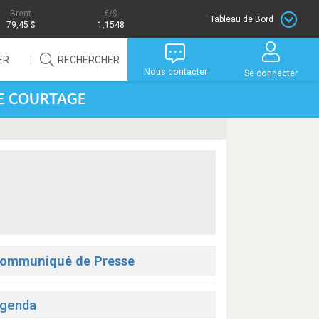
Brent
/$
Tableau de Bord
79,45 $
1,1548
ER
RECHERCHER
Nous contacter
Se connecter
DE COURTAGE
ommuniqué de Presse
genda