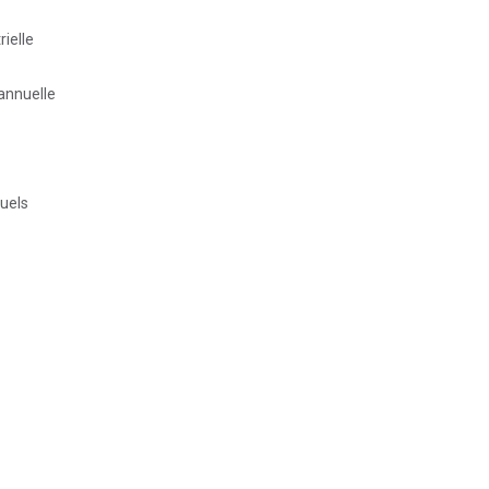
ielle
annuelle
nuels