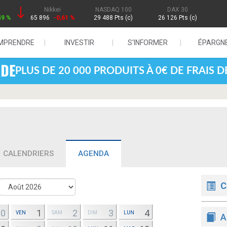
Nikkei
NASDAQ 100
DAX 30
49 %
65 896
-0,61 %
29 488 Pts (c)
26 126 Pts (c)
MPRENDRE
INVESTIR
S'INFORMER
ÉPARGN
PLUS DE 20 000 PRODUITS À 0€ DE FRAIS 
CALENDRIERS
AGENDA
C
30
1
2
3
4
VEN
SAM
DIM
LUN
A