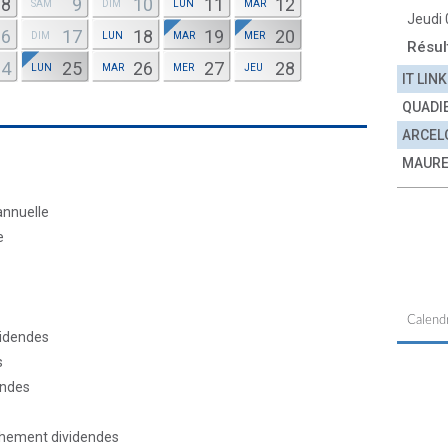
8
9
10
11
12
SAM
DIM
LUN
MAR
Jeudi
16
17
18
19
20
DIM
LUN
MAR
MER
Résul
24
25
26
27
28
LUN
MAR
MER
JEU
IT LINK
QUADI
ARCEL
MAURE
annuelle
e
Calendr
videndes
s
endes
chement dividendes