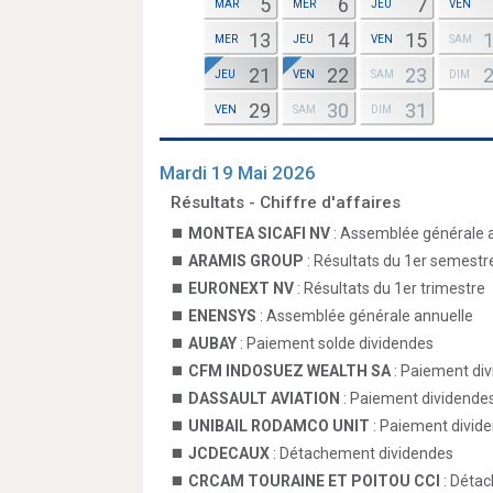
5
6
7
MAR
MER
JEU
VEN
13
14
15
MER
JEU
VEN
SAM
21
22
23
JEU
VEN
SAM
DIM
29
30
31
VEN
SAM
DIM
Mardi 19 Mai 2026
Résultats - Chiffre d'affaires
MONTEA SICAFI NV
: Assemblée générale 
ARAMIS GROUP
: Résultats du 1er semestr
EURONEXT NV
: Résultats du 1er trimestre
ENENSYS
: Assemblée générale annuelle
AUBAY
: Paiement solde dividendes
CFM INDOSUEZ WEALTH SA
: Paiement di
DASSAULT AVIATION
: Paiement dividende
UNIBAIL RODAMCO UNIT
: Paiement divid
JCDECAUX
: Détachement dividendes
CRCAM TOURAINE ET POITOU CCI
: Déta