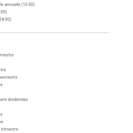
e annuelle (15:00)
:00)
18:00)
rimestre
stre
r semestre
le
ent dividendes
es
es
 trimestre