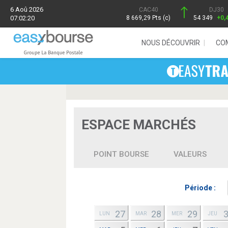
6 Aoû 2026
CAC40
DJ30
07:02:20
8 669,29 Pts (c)
54 349
+0,
NOUS DÉCOUVRIR
CO
ESPACE MARCHÉS
POINT BOURSE
VALEURS
Période :
27
28
29
LUN
MAR
MER
JEU