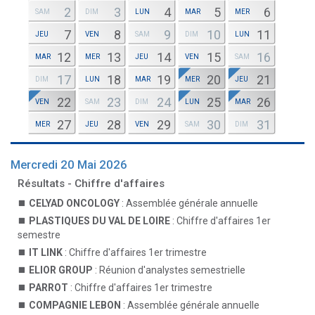
2
3
4
5
6
SAM
DIM
LUN
MAR
MER
7
8
9
10
11
JEU
VEN
SAM
DIM
LUN
12
13
14
15
16
MAR
MER
JEU
VEN
SAM
17
18
19
20
21
DIM
LUN
MAR
MER
JEU
22
23
24
25
26
VEN
SAM
DIM
LUN
MAR
27
28
29
30
31
MER
JEU
VEN
SAM
DIM
Mercredi 20 Mai 2026
Résultats - Chiffre d'affaires
CELYAD ONCOLOGY
: Assemblée générale annuelle
PLASTIQUES DU VAL DE LOIRE
: Chiffre d'affaires 1er
semestre
IT LINK
: Chiffre d'affaires 1er trimestre
ELIOR GROUP
: Réunion d'analystes semestrielle
PARROT
: Chiffre d'affaires 1er trimestre
COMPAGNIE LEBON
: Assemblée générale annuelle