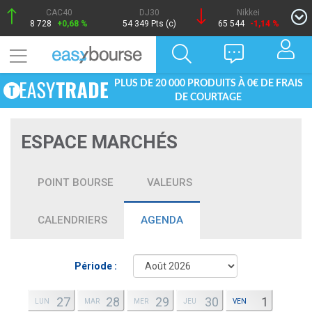
CAC40
DJ30
Nikkei
8 728
+0,68 %
54 349 Pts (c)
65 544
-1,14 %
PLUS DE 20 000 PRODUITS À 0€ DE FRAIS
DE COURTAGE
ESPACE MARCHÉS
POINT BOURSE
VALEURS
CALENDRIERS
AGENDA
Période :
27
28
29
30
1
LUN
MAR
MER
JEU
VEN