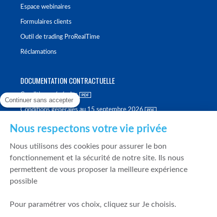
Espace webinaires
Formulaires clients
Outil de trading ProRealTime
Réclamations
DOCUMENTATION CONTRACTUELLE
Conditions générales
Continuer sans accepter
Conditions générales au 15 septembre 2026
Brochure tarifaire
Nous respectons votre vie privée
Rapport sur la qualité d'exécution
Nous utilisons des cookies pour assurer le bon
Politique de meilleure sélection
fonctionnement et la sécurité de notre site. Ils nous
permettent de vous proposer la meilleure expérience
Politique de durabilité
possible
Fonds de garantie des dépôts et de résolution
Pour paramétrer vos choix, cliquez sur Je choisis.
SÉCURITÉ & DONNÉES PERSONNELLES