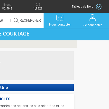
Brent
/$
Tableau de Bord
82,49 $
1,1523
ER
RECHERCHER
Nous contacter
Se connecter
DE COURTAGE
s
 Une
ICLES
marès des actions les plus achetées et les