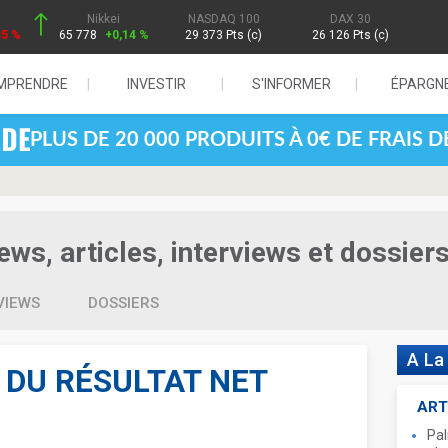
Nikkei
NASDAQ 100
DAX 30
85 %
65 778
+0,14 %
29 373 Pts (c)
26 126 Pts (c)
MPRENDRE
INVESTIR
S'INFORMER
ÉPARGN
PLUS DE 20 000 PRODUITS À 0€ DE FRAIS 
ws, articles, interviews et dossier
VIEWS
DOSSIERS
A La
 DU RÉSULTAT NET
ART
Pal