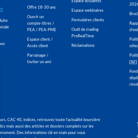
Espace actualités
202
Offre 18-30 ans
Espace webinaires
Broc
Ouvrir un
Formulaires clients
duite
compte-titres /
Rappo
stale
Outil de trading
PEA / PEA-PME
d'ex
ProRealTime
Espace client /
Polit
ous
Réclamations
Accès client
séle
Parrainage /
Polit
Inviter un ami
Fond
dépô
réso
urs, CAC 40, indices, retrouvez toute l'actualité boursière
ics mais aussi des articles et dossiers complets sur les
 moment. Des informations clé en main pour vous