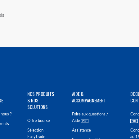
ois
NOS PRODUITS
AIDE &
DOC
SE
& NOS
ACCOMPAGNEMENT
CON
SOLUTIONS
nous ?
Foire aux questions /
Cond
Offre bourse
Aide
ments
Sélection
Assistance
Cond
EasyTrade
au 1