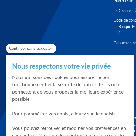
Plan du site
Le Groupe
Code de con
La Banque Po
Contactez-n
Continuer sans accepter
Nous respectons votre vie privée
Nous utilisons des cookies pour assurer le bon
fonctionnement et la sécurité de notre site. Ils nous
permettent de vous proposer la meilleure expérience
possible
Pour paramétrer vos choix, cliquez sur Je choisis.
Graphique, co
en quelques cl
Vous pouvez retrouver et modifier vos préférences en
tendances du
cliquant sur "Gestion des cookies" en bas de page du