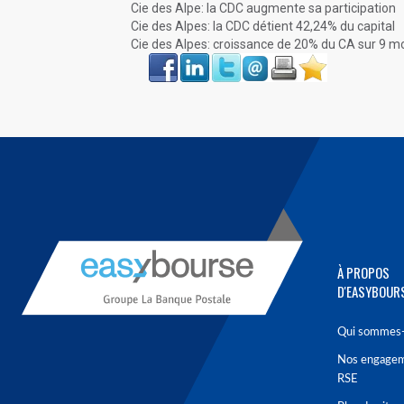
Cie des Alpe: la CDC augmente sa participation
Cie des Alpes: la CDC détient 42,24% du capital
Cie des Alpes: croissance de 20% du CA sur 9 m
Face
LinkIn
Twitter
Envoyer
Imprimer
Favoris
book
À PROPOS
D'EASYBOUR
Qui sommes-
Nos engage
RSE