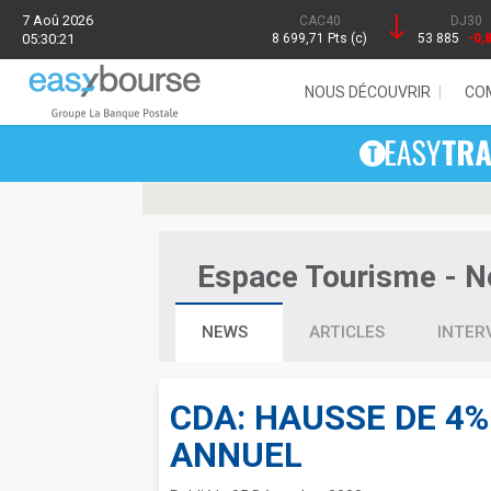
7 Aoû 2026
CAC40
DJ30
05:30:21
8 699,71 Pts (c)
53 885
-0,
NOUS DÉCOUVRIR
CO
Espace Tourisme - Ne
NEWS
ARTICLES
INTER
CDA: HAUSSE DE 4%
ANNUEL