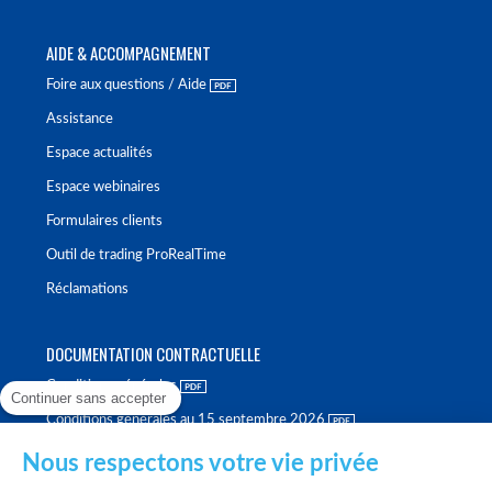
AIDE & ACCOMPAGNEMENT
Foire aux questions / Aide
Assistance
Espace actualités
Espace webinaires
Formulaires clients
Outil de trading ProRealTime
Réclamations
DOCUMENTATION CONTRACTUELLE
Conditions générales
Continuer sans accepter
Conditions générales au 15 septembre 2026
Brochure tarifaire
Nous respectons votre vie privée
Rapport sur la qualité d'exécution