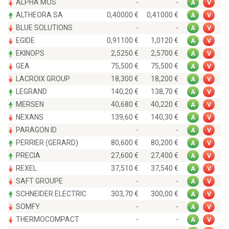
ALPHA MOS
-
-
A
V
ALTHEORA SA
0,40000
0,41000
A
V
BLUE SOLUTIONS
-
-
A
V
EGIDE
0,91100
1,0120
A
V
EKINOPS
2,5250
2,5700
A
V
GEA
75,500
75,500
A
V
LACROIX GROUP
18,300
18,200
A
V
LEGRAND
140,20
138,70
A
V
MERSEN
40,680
40,220
A
V
NEXANS
139,60
140,30
A
V
PARAGON ID
-
-
A
V
PERRIER (GERARD)
80,600
80,200
A
V
PRECIA
27,600
27,400
A
V
REXEL
37,510
37,540
A
V
SAFT GROUPE
-
-
A
V
SCHNEIDER ELECTRIC
303,70
300,00
A
V
SOMFY
-
-
A
V
THERMOCOMPACT
-
-
A
V