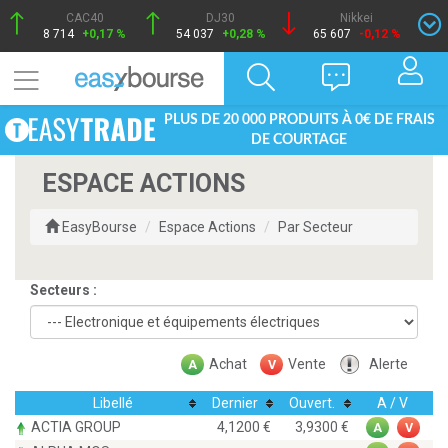
CAC40
DJ30
Nikkei
8 714
+0,17 %
54 037
+0,28 %
65 607
-0,12 %
PLUS DE 20 000 PRODUITS À 0€ DE FRAIS
DE COURTAGE
ESPACE ACTIONS
EasyBourse
Espace Actions
Par Secteur
Secteurs :
Achat
Vente
Alerte
A
V
Libellé
Dernier
Ouvert.
A / V
ACTIA GROUP
4,1200
3,9300
A
V