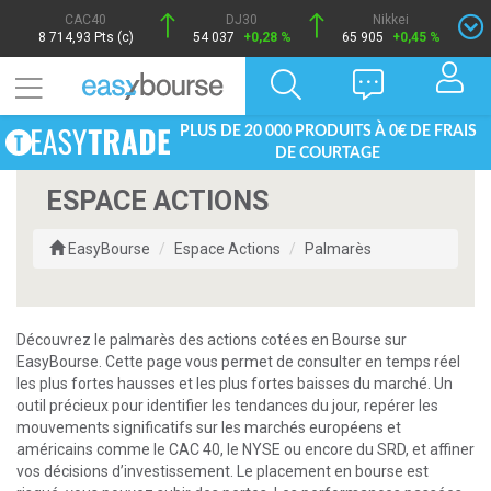
CAC40
DJ30
Nikkei
8 714,93 Pts (c)
54 037
+0,28 %
65 905
+0,45 %
PLUS DE 20 000 PRODUITS À 0€ DE FRAIS
DE COURTAGE
ESPACE ACTIONS
EasyBourse
Espace Actions
Palmarès
Découvrez le palmarès des actions cotées en Bourse sur
EasyBourse. Cette page vous permet de consulter en temps réel
les plus fortes hausses et les plus fortes baisses du marché. Un
outil précieux pour identifier les tendances du jour, repérer les
mouvements significatifs sur les marchés européens et
américains comme le CAC 40, le NYSE ou encore du SRD, et affiner
vos décisions d’investissement. Le placement en bourse est