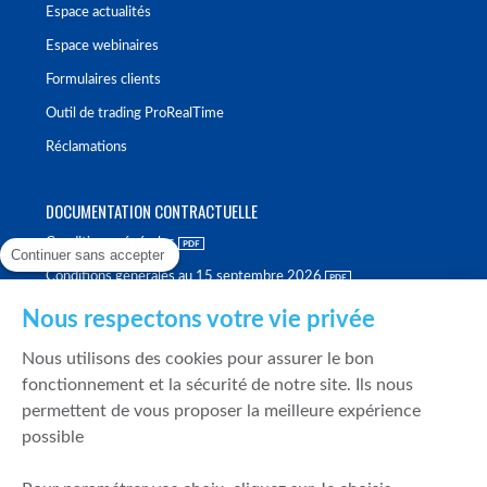
Espace actualités
Espace webinaires
Formulaires clients
Outil de trading ProRealTime
Réclamations
DOCUMENTATION CONTRACTUELLE
Conditions générales
Continuer sans accepter
Conditions générales au 15 septembre 2026
Brochure tarifaire
Nous respectons votre vie privée
Rapport sur la qualité d'exécution
Nous utilisons des cookies pour assurer le bon
Politique de meilleure sélection
fonctionnement et la sécurité de notre site. Ils nous
permettent de vous proposer la meilleure expérience
Politique de durabilité
possible
Fonds de garantie des dépôts et de résolution