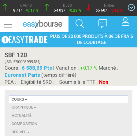
CAC40
DJ30
Nikkei
8 714
+0,17 %
54 037
+0,28 %
65 607
-0,12 %
PLUS DE 20 000 PRODUITS À 0€ DE FRAIS
DE COURTAGE
SBF 120
[ISIN FR0003999481]
Cours :
6 588,69 Pts
| Variation :
+0,17 %
Marché :
Euronext Paris
(temps différé)
PEA :
Eligibilité SRD :
Soumis à la TTF :
Non
COURS
GRAPHIQUE
ACTUALITÉ
COMPOSITION
DÉRIVÉS