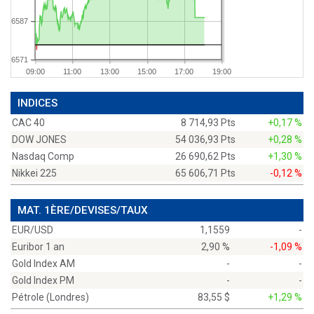
6587
6571
09:00
11:00
13:00
15:00
17:00
19:00
INDICES
CAC 40
8 714,93 Pts
+0,17 %
DOW JONES
54 036,93 Pts
+0,28 %
Nasdaq Comp
26 690,62 Pts
+1,30 %
Nikkei 225
65 606,71 Pts
-0,12 %
MAT. 1ÈRE/DEVISES/TAUX
EUR/USD
1,1559
-
Euribor 1 an
2,90 %
-1,09 %
Gold Index AM
-
-
Gold Index PM
-
-
Pétrole (Londres)
83,55 $
+1,29 %