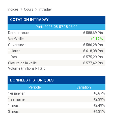
Indices
Cours
Intraday
COTATION INTRADAY
Paris
2026-08-07 18:05:02
Dernier cours :
6 588,69 Pts
Var/Veille :
+0,17 %
Ouverture :
6 586,28 Pts
+ Haut :
6 618,08 Pts
+ Bas :
6 575,29 Pts
Clôture de la veille :
6 577,42 Pts
Volume (millions
PTS
) :
DONNÉES HISTORIQUES
Période
Variation
1er janvier :
+6,67%
1 semaine :
+2,39%
1 mois :
+2,49%
3 mois :
+4,31%