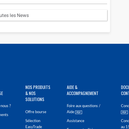
utes les News
NOS PRODUITS
AIDE &
DOC
SE
& NOS
ACCOMPAGNEMENT
CON
SOLUTIONS
nous ?
Foire aux questions /
Cond
Offre bourse
Aide
ments
Sélection
Assistance
Cond
EasyTrade
au 1