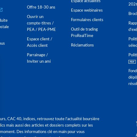
Espace actualités
202
Offre 18-30 ans
Espace webinaires
Broc
Ouvrir un
Formulaires clients
duite
compte-titres /
Rappo
stale
Outil de trading
PEA / PEA-PME
d'ex
ProRealTime
Espace client /
Polit
ous
Réclamations
Accès client
séle
Parrainage /
Polit
Inviter un ami
Fond
dépô
réso
urs, CAC 40, indices, retrouvez toute l'actualité boursière
ics mais aussi des articles et dossiers complets sur les
 moment. Des informations clé en main pour vous