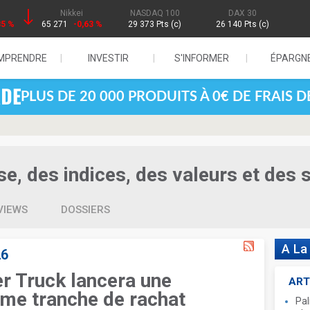
Nikkei
NASDAQ 100
DAX 30
85 %
65 271
-0,63 %
29 373 Pts (c)
26 140 Pts (c)
MPRENDRE
INVESTIR
S'INFORMER
ÉPARGN
PLUS DE 20 000 PRODUITS À 0€ DE FRAIS 
se, des indices, des valeurs et des 
VIEWS
DOSSIERS
A La
26
r Truck lancera une
ART
me tranche de rachat
Pal