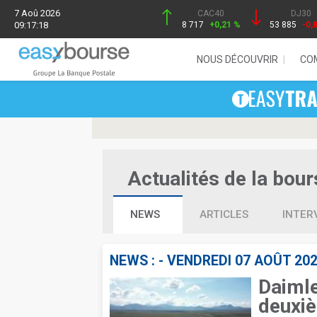
7 Aoû 2026
CAC40
DJ30
09:17:18
8 717
+0,21 %
53 885
-0,
NOUS DÉCOUVRIR
CO
Actualités de la bour
NEWS
ARTICLES
INTER
NEWS : -
VENDREDI 07 AOÛT 20
Daimle
deuxiè