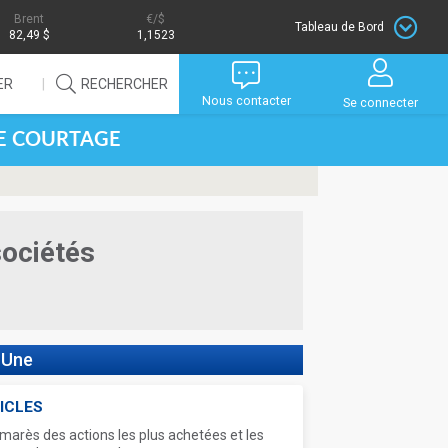
Brent
/$
Tableau de Bord
82,49 $
1,1523
ER
RECHERCHER
Nous contacter
Se connecter
DE COURTAGE
sociétés
 Une
ICLES
marès des actions les plus achetées et les