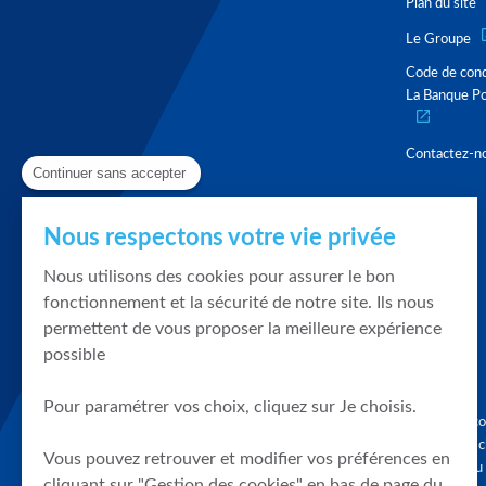
Plan du site
Le Groupe
Code de con
La Banque Po
Contactez-n
Continuer sans accepter
Nous respectons votre vie privée
Nous utilisons des cookies pour assurer le bon
fonctionnement et la sécurité de notre site. Ils nous
permettent de vous proposer la meilleure expérience
possible
Pour paramétrer vos choix, cliquez sur Je choisis.
Graphique, co
en quelques cl
Vous pouvez retrouver et modifier vos préférences en
tendances du
cliquant sur "Gestion des cookies" en bas de page du