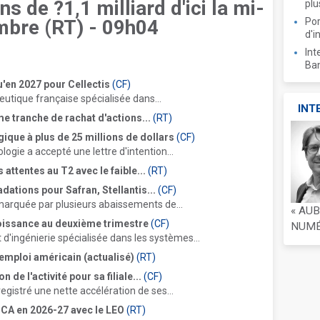
ns de ?1,1 milliard d'ici la mi-
plu
mbre
(RT)
-
09h04
Por
d'i
Int
Ban
'en 2027 pour Cellectis
(CF)
tique française spécialisée dans...
INT
e tranche de rachat d'actions...
(RT)
ique à plus de 25 millions de dollars
(CF)
ogie a accepté une lettre d'intention...
attentes au T2 avec le faible...
(RT)
dations pour Safran, Stellantis...
(CF)
marquée par plusieurs abaissements de...
« AU
roissance au deuxième trimestre
(CF)
NUMÉR
 d'ingénierie spécialisée dans les systèmes...
emploi américain (actualisé)
(RT)
de l'activité pour sa filiale...
(CF)
gistré une nette accélération de ses...
 CA en 2026-27 avec le LEO
(RT)