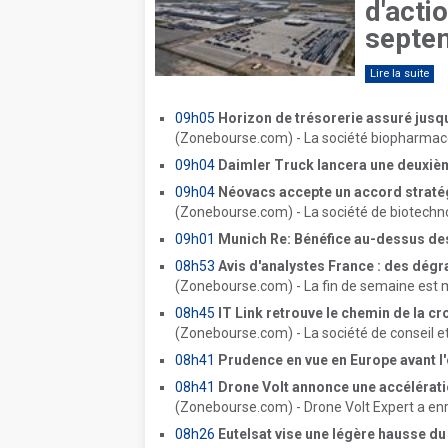
d'actio
septe
Lire la suite
09h05
Horizon de trésorerie assuré jusqu
(Zonebourse.com) - La société biopharmaceu
09h04
Daimler Truck lancera une deuxièm
09h04
Néovacs accepte un accord stratég
(Zonebourse.com) - La société de biotechnol
09h01
Munich Re: Bénéfice au-dessus des 
08h53
Avis d'analystes France : des dégra
(Zonebourse.com) - La fin de semaine est 
08h45
IT Link retrouve le chemin de la c
(Zonebourse.com) - La société de conseil et
08h41
Prudence en vue en Europe avant l'
08h41
Drone Volt annonce une accélération 
(Zonebourse.com) - Drone Volt Expert a enre
08h26
Eutelsat vise une légère hausse du