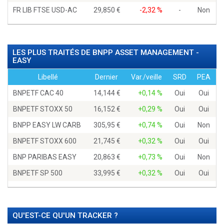
FR LIB FTSE USD-AC
29,850
-2,32 %
-
Non
LES PLUS TRAITÉS DE BNPP ASSET MANAGEMENT -
EASY
Libellé
Dernier
Var./veille
SRD
PEA
BNPETF CAC 40
14,144
+0,14 %
Oui
Oui
BNPETF STOXX 50
16,152
+0,29 %
Oui
Oui
BNPP EASY LW CARB
305,95
+0,74 %
Oui
Non
BNPETF STOXX 600
21,745
+0,32 %
Oui
Oui
BNP PARIBAS EASY
20,863
+0,73 %
Oui
Non
BNPETF SP 500
33,995
+0,32 %
Oui
Oui
QU'EST-CE QU'UN TRACKER ?