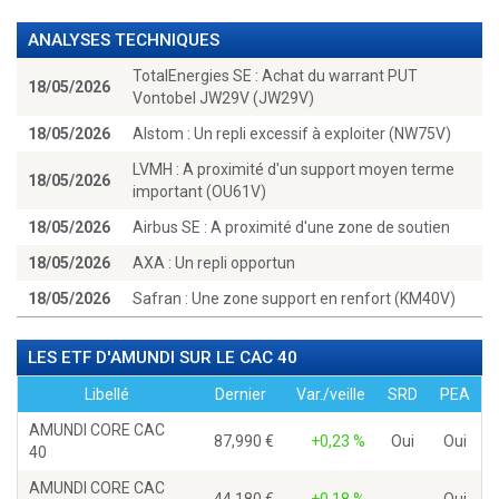
ANALYSES TECHNIQUES
TotalEnergies SE : Achat du warrant PUT
18/05/2026
Vontobel JW29V (JW29V)
18/05/2026
Alstom : Un repli excessif à exploiter (NW75V)
LVMH : A proximité d'un support moyen terme
18/05/2026
important (OU61V)
18/05/2026
Airbus SE : A proximité d'une zone de soutien
18/05/2026
AXA : Un repli opportun
18/05/2026
Safran : Une zone support en renfort (KM40V)
LES ETF D'AMUNDI SUR LE CAC 40
Libellé
Dernier
Var./veille
SRD
PEA
AMUNDI CORE CAC
87,990
+0,23 %
Oui
Oui
40
AMUNDI CORE CAC