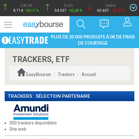
CAC40
DJ30
Nikkei
8 714
+0,17 %
54 037
+0,28 %
65 607
-0,12 %
PLUS DE 20 000 PRODUITS À 0€ DE FRAIS
DE COURTAGE
TRACKERS, ETF
EasyBourse
Trackers
Accueil
TRACKERS : SÉLECTION PARTENAIRE
300 trackers disponibles
Site web