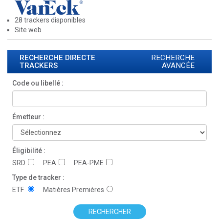
28 trackers disponibles
Site web
RECHERCHE DIRECTE
RECHERCHE
TRACKERS
AVANCÉE
Code ou libellé :
Émetteur :
Éligibilité :
SRD
PEA
PEA-PME
Type de tracker :
ETF
Matières Premières
RECHERCHER