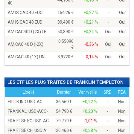
44,180
+0,18 %
-
Oui
40
AM IS CAC 40 EUC
154,26
+0,27 %
-
Oui
AM IS CAC 40 EUD
89,490
+0,21 %
-
Oui
AM.CAC40 D (2X) LE
50,390
+0,34 %
Oui
Oui
0,55090
AM.CAC 40 D (-2X)
-0,36 %
Oui
Oui
AM.CAC 40 (1X) UNI
8,9720
-0,14 %
Oui
Oui
LES ETF LES PLUS TRAITÉS DE FRANKLIN TEMPLETON
Libellé
Dernier
Var./veille
SRD
PEA
FR LIB IND USD-AC
36,560
+0,22 %
-
Non
FRANK ALI USD-ACC-
54,790
+0,20 %
-
Non
FRA FTSE KO USD-AC
79,770
-1,01 %
-
Non
FRA FTSE CHI USD A
26,460
+0,38 %
-
Non