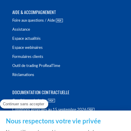
AIDE & ACCOMPAGNEMENT
Foire aux questions / Aide
Assistance
Espace actualités
Espace webinaires
Formulaires clients
Outil de trading ProRealTime
Réclamations
DOCUMENTATION CONTRACTUELLE
Conditions générales
Continuer sans accepter
Conditions générales au 15 septembre 2026
Brochure tarifaire
Nous respectons votre vie privée
Rapport sur la qualité d'exécution