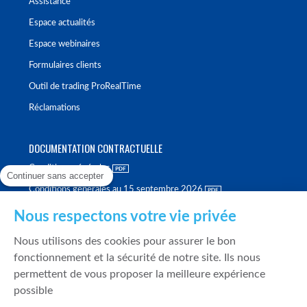
Assistance
Espace actualités
Espace webinaires
Formulaires clients
Outil de trading ProRealTime
Réclamations
DOCUMENTATION CONTRACTUELLE
Conditions générales
Continuer sans accepter
Conditions générales au 15 septembre 2026
Brochure tarifaire
Nous respectons votre vie privée
Rapport sur la qualité d'exécution
Nous utilisons des cookies pour assurer le bon
Politique de meilleure sélection
fonctionnement et la sécurité de notre site. Ils nous
permettent de vous proposer la meilleure expérience
Politique de durabilité
possible
Fonds de garantie des dépôts et de résolution