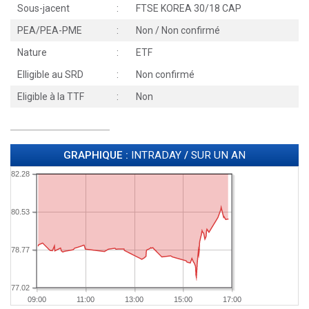
Sous-jacent
:
FTSE KOREA 30/18 CAP
PEA/PEA-PME
:
Non / Non confirmé
Nature
:
ETF
Elligible au SRD
:
Non confirmé
Eligible à la TTF
:
Non
GRAPHIQUE :
INTRADAY
/
SUR UN AN
82.28
80.53
78.77
77.02
09:00
11:00
13:00
15:00
17:00