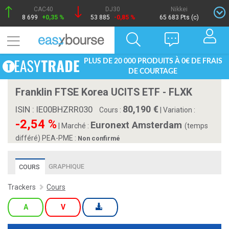
CAC40
DJ30
Nikkei
8 699
+0,35 %
53 885
-0,85 %
65 683 Pts (c)
PLUS DE 20 000 PRODUITS À 0€ DE FRAIS
DE COURTAGE
Franklin FTSE Korea UCITS ETF - FLXK
80,190
ISIN : IE00BHZRR030
Cours :
|
Variation :
-2,54 %
Euronext Amsterdam
|
Marché :
(temps
différé)
PEA-PME :
Non confirmé
GRAPHIQUE
COURS
Trackers
Cours
A
V