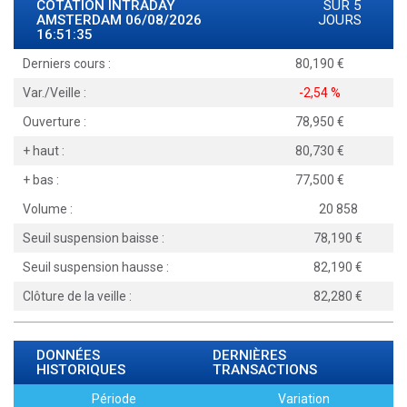
COTATION INTRADAY
SUR 5
AMSTERDAM
06/08/2026
JOURS
16:51:35
Derniers cours :
80,190
Var./Veille :
-2,54 %
Ouverture :
78,950
+ haut :
80,730
+ bas :
77,500
Volume :
20 858
Seuil suspension baisse :
78,190
Seuil suspension hausse :
82,190
Clôture de la veille :
82,280
DONNÉES
DERNIÈRES
HISTORIQUES
TRANSACTIONS
Période
Variation