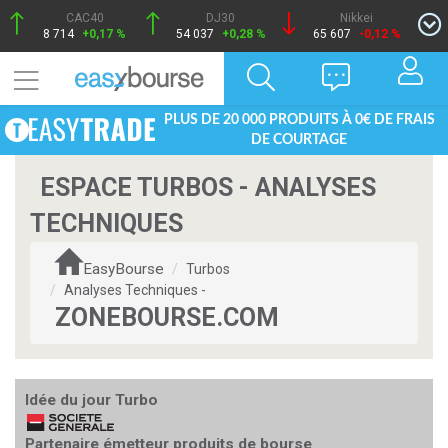
CAC40
DJ30
Nikkei
8 714
+0,17 %
54 037
+0,28 %
65 607
-0,12 %
PLUS DE 20 000 PRODUITS À 0€ DE FRAIS
DE COURTAGE
ESPACE TURBOS - ANALYSES
TECHNIQUES
EasyBourse
Turbos
Analyses Techniques -
ZONEBOURSE.COM
Idée du jour Turbo
Partenaire émetteur produits de bourse