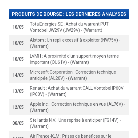
PRODUITS DE BOURSE : LES DERNIÈRES ANALYSES
TotalEnergies SE : Achat du warrant PUT
18/05
Vontobel JW29V (JW29V) - (Warrant)
Alstom : Un repli excessif à exploiter (NW75V) -
18/05
(Warrant)
LVMH : A proximité d'un support moyen terme
18/05
important (OU61V) - (Warrant)
Microsoft Corporation : Correction technique
14/05
anticipée (AL20V) - (Warrant)
Renault : Achat du warrant CALL Vontobel IP60V
13/05
(IP60V) - (Warrant)
Apple Inc. : Correction technique en vue (AL76V) -
12/05
(Warrant)
Stellantis N.V. : Une reprise à anticiper (FG14V) -
08/05
(Warrant)
Air France-KLM : Prises de bénéfices sur le