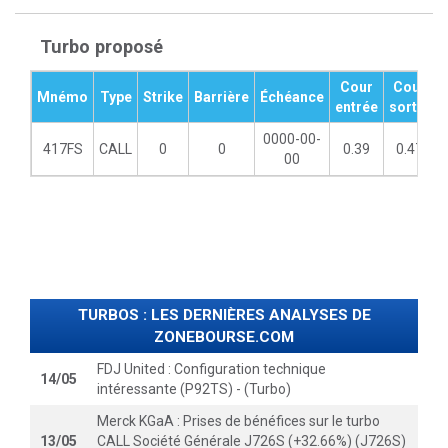
Turbo proposé
Cour
Cour
Mnémo
Type
Strike
Barrière
Échéance
entrée
sortie
0000-00-
417FS
CALL
0
0
0.39
0.47
00
TURBOS : LES DERNIÈRES ANALYSES DE
ZONEBOURSE.COM
FDJ United : Configuration technique
14/05
intéressante (P92TS) - (Turbo)
Merck KGaA : Prises de bénéfices sur le turbo
13/05
CALL Société Générale J726S (+32.66%) (J726S)