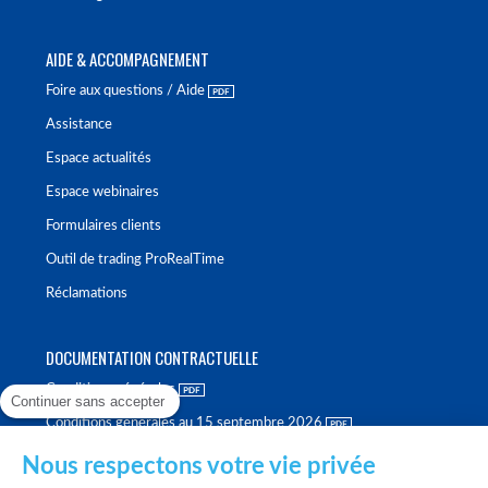
AIDE & ACCOMPAGNEMENT
Foire aux questions / Aide
Assistance
Espace actualités
Espace webinaires
Formulaires clients
Outil de trading ProRealTime
Réclamations
DOCUMENTATION CONTRACTUELLE
Conditions générales
Continuer sans accepter
Conditions générales au 15 septembre 2026
Brochure tarifaire
Nous respectons votre vie privée