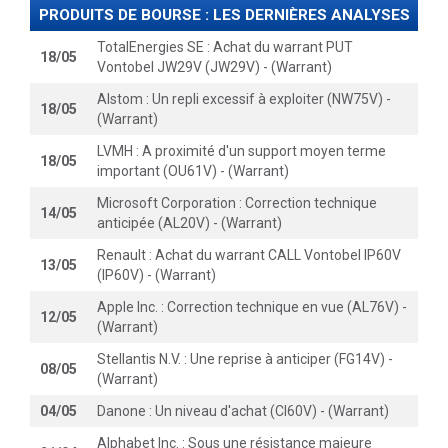
PRODUITS DE BOURSE : LES DERNIÈRES ANALYSES
TotalEnergies SE : Achat du warrant PUT
18/05
Vontobel JW29V (JW29V) - (Warrant)
Alstom : Un repli excessif à exploiter (NW75V) -
18/05
(Warrant)
LVMH : A proximité d'un support moyen terme
18/05
important (OU61V) - (Warrant)
Microsoft Corporation : Correction technique
14/05
anticipée (AL20V) - (Warrant)
Renault : Achat du warrant CALL Vontobel IP60V
13/05
(IP60V) - (Warrant)
Apple Inc. : Correction technique en vue (AL76V) -
12/05
(Warrant)
Stellantis N.V. : Une reprise à anticiper (FG14V) -
08/05
(Warrant)
04/05
Danone : Un niveau d'achat (CI60V) - (Warrant)
Alphabet Inc. : Sous une résistance majeure