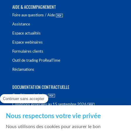
AIDE & ACCOMPAGNEMENT
Foire aux questions / Aide
Assistance
Espace actualités
Espace webinaires
Formulaires clients
Outil de trading ProRealTime
Réclamations
DOCUMENTATION CONTRACTUELLE
Conditions générales
Continuer sans accepter
Conditions générales au 15 septembre 2026
Brochure tarifaire
Nous respectons votre vie privée
Rapport sur la qualité d'exécution
Nous utilisons des cookies pour assurer le bon