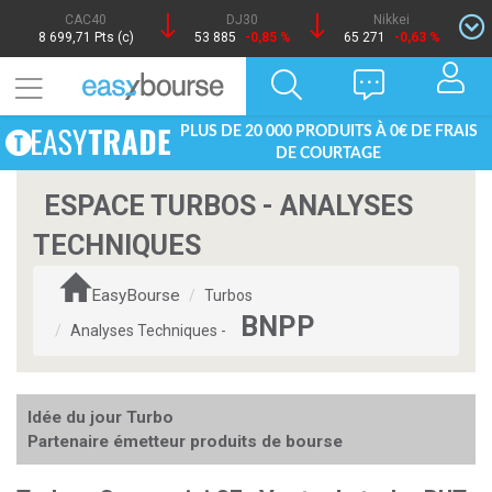
CAC40
DJ30
Nikkei
8 699,71 Pts (c)
53 885
-0,85 %
65 271
-0,63 %
PLUS DE 20 000 PRODUITS À 0€ DE FRAIS
DE COURTAGE
ESPACE TURBOS - ANALYSES
TECHNIQUES
EasyBourse
Turbos
BNPP
Analyses Techniques -
Idée du jour Turbo
Partenaire émetteur produits de bourse