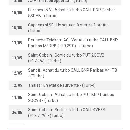
18/05
AXA : Un repli opportun - (Turbo)
Euronext N.V. : Achat du turbo CALL BNP Paribas
15/05
5SPVB - (Turbo)
Capgemini SE : Un soutien à mettre à profit -
15/05
(Turbo)
Deutsche Telekom AG : Vente du turbo CALL BNP
13/05
Paribas M8DPB (+30.29%) - (Turbo)
Saint-Gobain : Sortie du turbo PUT 2QCVB
13/05
(+17.9%) - (Turbo)
Sanofi : Achat du turbo CALL BNP Paribas V41TB
12/05
- (Turbo)
12/05
Thales : En état de survente - (Turbo)
Saint-Gobain : Achat du turbo PUT BNP Paribas
11/05
2QCVB - (Turbo)
Saint-Gobain : Sortie du turbo CALL 4VE3B
06/05
(+12.74%) - (Turbo)