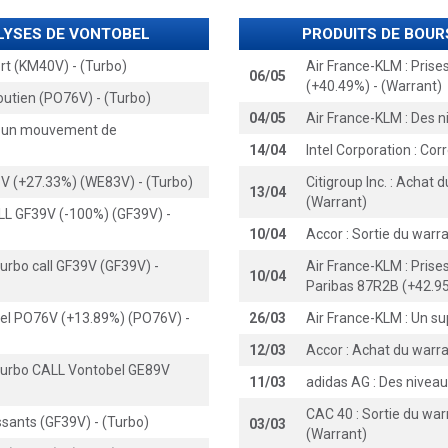
ALYSES DE VONTOBEL
PRODUITS DE BOUR
rt (KM40V) - (Turbo)
Air France-KLM : Pris
06/05
(+40.49%) - (Warrant)
outien (PO76V) - (Turbo)
04/05
Air France-KLM : Des n
er un mouvement de
14/04
Intel Corporation : Cor
3V (+27.33%) (WE83V) - (Turbo)
Citigroup Inc. : Achat
13/04
(Warrant)
ALL GF39V (-100%) (GF39V) -
10/04
Accor : Sortie du war
turbo call GF39V (GF39V) -
Air France-KLM : Prise
10/04
Paribas 87R2B (+42.95
bel PO76V (+13.89%) (PO76V) -
26/03
Air France-KLM : Un su
12/03
Accor : Achat du warr
e turbo CALL Vontobel GE89V
11/03
adidas AG : Des niveau
CAC 40 : Sortie du wa
ssants (GF39V) - (Turbo)
03/03
(Warrant)