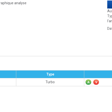
Au
Ty
l'a
Dat
Type
Turbo
A
V