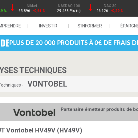
Nikkei
NASDAQ 100
DAX 30
49 %
65 896
-0,61 %
29 488 Pts (c)
26 126
-0,29 %
MPRENDRE
INVESTIR
S'INFORMER
ÉPARGN
PLUS DE 20 000 PRODUITS À 0€ DE FRAIS 
LYSES TECHNIQUES
VONTOBEL
Techniques -
Partenaire émetteur produits de b
PUT Vontobel HV49V (HV49V)