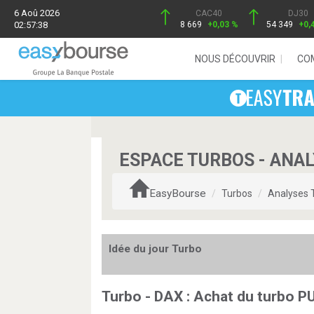
6 Aoû 2026
CAC40
DJ30
02:57:38
8 669
+0,03 %
54 349
+0,
NOUS DÉCOUVRIR
CO
ESPACE TURBOS - ANA
EasyBourse
Turbos
Analyses 
Idée du jour Turbo
Turbo - DAX : Achat du turbo 