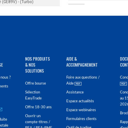
er (GE89V) - (Turbo)
NOS PRODUITS
AIDE &
DOC
SE
& NOS
ACCOMPAGNEMENT
CON
SOLUTIONS
nous ?
Foire aux questions /
Cond
Offre bourse
Aide
ments
Sélection
Assistance
Cond
EasyTrade
au 1
Espace actualités
202
Offre 18-30 ans
Espace webinaires
Broc
Ouvrir un
Formulaires clients
duite
compte-titres /
Rappo
stale
Outil de trading