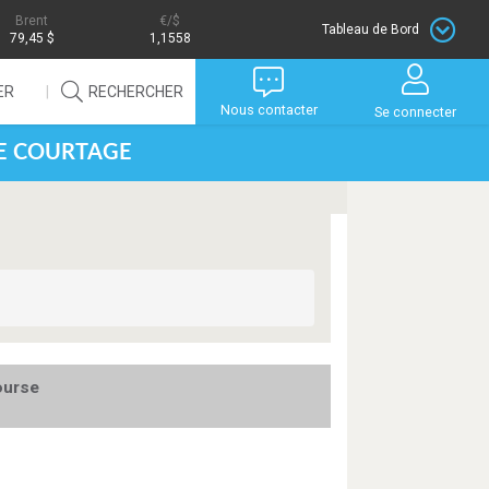
Brent
/$
Tableau de Bord
79,45 $
1,1558
ER
RECHERCHER
Nous contacter
Se connecter
DE COURTAGE
ourse