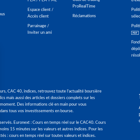
PEA / PEA-PME
d'ex
ProRealTime
Espace client /
Polit
ous
Réclamations
Accès client
séle
Parrainage /
Polit
Inviter un ami
Fond
dépô
réso
urs, CAC 40, indices, retrouvez toute l'actualité boursière
ics mais aussi des articles et dossiers complets sur les
 moment. Des informations clé en main pour vous
dans tous vos investissements en bourse.
éservés. Euronext : Cours en temps réel sur le CAC40. Cours
moins 15 minutes sur les valeurs et autres indices. Pour les
tés : cours en temps réel sur toutes valeurs et indices.