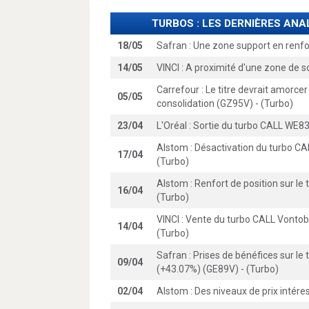
TURBOS : LES DERNIÈRES AN
18/05
Safran : Une zone support en renfo
14/05
VINCI : A proximité d'une zone de s
Carrefour : Le titre devrait amorc
05/05
consolidation (GZ95V) - (Turbo)
23/04
L'Oréal : Sortie du turbo CALL WE8
Alstom : Désactivation du turbo C
17/04
(Turbo)
Alstom : Renfort de position sur le 
16/04
(Turbo)
VINCI : Vente du turbo CALL Vonto
14/04
(Turbo)
Safran : Prises de bénéfices sur l
09/04
(+43.07%) (GE89V) - (Turbo)
02/04
Alstom : Des niveaux de prix intére