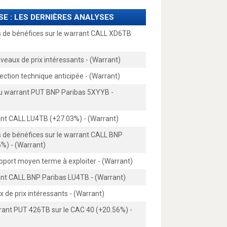
SE : LES DERNIÈRES ANALYSES
es de bénéfices sur le warrant CALL XD6TB
iveaux de prix intéressants - (Warrant)
rection technique anticipée - (Warrant)
 du warrant PUT BNP Paribas 5XYYB -
rant CALL LU4TB (+27.03%) - (Warrant)
s de bénéfices sur le warrant CALL BNP
%) - (Warrant)
pport moyen terme à exploiter - (Warrant)
ant CALL BNP Paribas LU4TB - (Warrant)
x de prix intéressants - (Warrant)
rrant PUT 426TB sur le CAC 40 (+20.56%) -