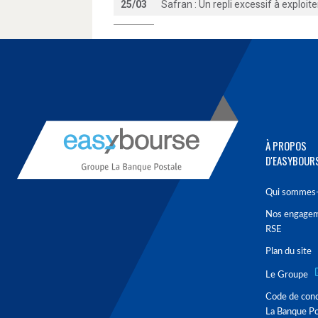
25/03
Safran : Un repli excessif à exploit
À PROPOS
D'EASYBOUR
Qui sommes-
Nos engage
RSE
Plan du site
Le Groupe
Code de con
La Banque Po