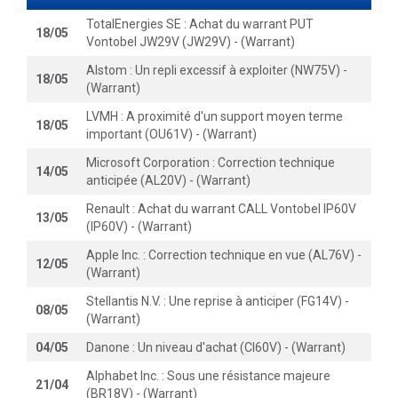
TotalEnergies SE : Achat du warrant PUT
18/05
Vontobel JW29V (JW29V) - (Warrant)
Alstom : Un repli excessif à exploiter (NW75V) -
18/05
(Warrant)
LVMH : A proximité d'un support moyen terme
18/05
important (OU61V) - (Warrant)
Microsoft Corporation : Correction technique
14/05
anticipée (AL20V) - (Warrant)
Renault : Achat du warrant CALL Vontobel IP60V
13/05
(IP60V) - (Warrant)
Apple Inc. : Correction technique en vue (AL76V) -
12/05
(Warrant)
Stellantis N.V. : Une reprise à anticiper (FG14V) -
08/05
(Warrant)
04/05
Danone : Un niveau d'achat (CI60V) - (Warrant)
Alphabet Inc. : Sous une résistance majeure
21/04
(BR18V) - (Warrant)