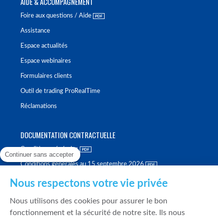
AIDE & ACCOMPAGNEMENT
Foire aux questions / Aide
Assistance
Espace actualités
Espace webinaires
Formulaires clients
Outil de trading ProRealTime
Réclamations
DOCUMENTATION CONTRACTUELLE
Conditions générales
Continuer sans accepter
Conditions générales au 15 septembre 2026
Brochure tarifaire
Nous respectons votre vie privée
Rapport sur la qualité d'exécution
Nous utilisons des cookies pour assurer le bon
Politique de meilleure sélection
fonctionnement et la sécurité de notre site. Ils nous