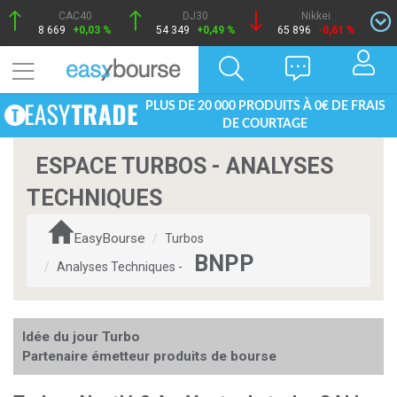
CAC40
DJ30
Nikkei
8 669
+0,03 %
54 349
+0,49 %
65 896
-0,61 %
PLUS DE 20 000 PRODUITS À 0€ DE FRAIS
DE COURTAGE
ESPACE TURBOS - ANALYSES
TECHNIQUES
EasyBourse
Turbos
BNPP
Analyses Techniques -
Idée du jour Turbo
Partenaire émetteur produits de bourse