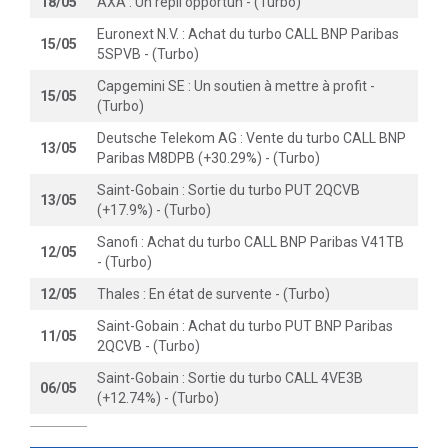
18/05
AXA : Un repli opportun - (Turbo)
Euronext N.V. : Achat du turbo CALL BNP Paribas
15/05
5SPVB - (Turbo)
Capgemini SE : Un soutien à mettre à profit -
15/05
(Turbo)
Deutsche Telekom AG : Vente du turbo CALL BNP
13/05
Paribas M8DPB (+30.29%) - (Turbo)
Saint-Gobain : Sortie du turbo PUT 2QCVB
13/05
(+17.9%) - (Turbo)
Sanofi : Achat du turbo CALL BNP Paribas V41TB
12/05
- (Turbo)
12/05
Thales : En état de survente - (Turbo)
Saint-Gobain : Achat du turbo PUT BNP Paribas
11/05
2QCVB - (Turbo)
Saint-Gobain : Sortie du turbo CALL 4VE3B
06/05
(+12.74%) - (Turbo)