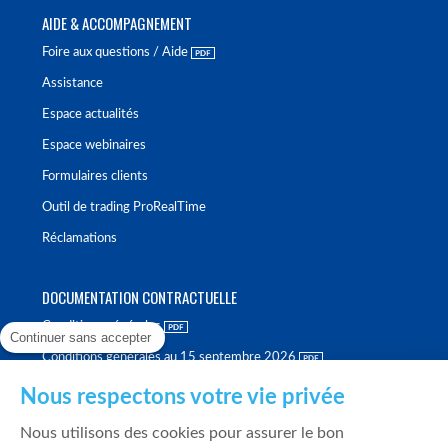
AIDE & ACCOMPAGNEMENT
Foire aux questions / Aide
Assistance
Espace actualités
Espace webinaires
Formulaires clients
Outil de trading ProRealTime
Réclamations
DOCUMENTATION CONTRACTUELLE
Conditions générales
Continuer sans accepter
Conditions générales au 15 septembre 2026
Brochure tarifaire
Nous respectons votre vie privée
Rapport sur la qualité d'exécution
Nous utilisons des cookies pour assurer le bon