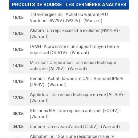
PRODUITS DE BOURSE : LES DERNIÈRES ANALYSES
TotalEnergies SE : Achat du warrant PUT
18/05
Vontobel JW29V (JW29V) - (Warrant)
Alstom : Un repli excessif à exploiter (NW75V) -
18/05
(Warrant)
LVMH : A proximité d'un support moyen terme
18/05
important (OU61V) - (Warrant)
Microsoft Corporation : Correction technique
14/05
anticipée (AL20V) - (Warrant)
Renault : Achat du warrant CALL Vontobel IP60V
13/05
(IP60V) - (Warrant)
Apple Inc. : Correction technique en vue (AL76V) -
12/05
(Warrant)
Stellantis N.V. : Une reprise à anticiper (FG14V) -
08/05
(Warrant)
04/05
Danone : Un niveau d'achat (CI60V) - (Warrant)
Alphabet Inc. : Sous une résistance majeure