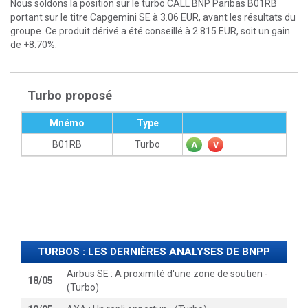
Nous soldons la position sur le turbo CALL BNP Paribas B01RB
portant sur le titre Capgemini SE à 3.06 EUR, avant les résultats du
groupe. Ce produit dérivé a été conseillé à 2.815 EUR, soit un gain
de +8.70%.
Turbo proposé
Mnémo
Type
B01RB
Turbo
A
V
TURBOS : LES DERNIÈRES ANALYSES DE BNPP
Airbus SE : A proximité d'une zone de soutien -
18/05
(Turbo)