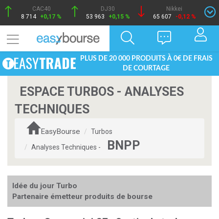
CAC40
DJ30
Nikkei
8 714
+0,17 %
53 963
+0,15 %
65 607
-0,12 %
PLUS DE 20 000 PRODUITS À 0€ DE FRAIS
DE COURTAGE
ESPACE TURBOS - ANALYSES
TECHNIQUES
EasyBourse
Turbos
BNPP
Analyses Techniques -
Idée du jour Turbo
Partenaire émetteur produits de bourse