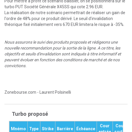
Pour mettre à profit ce scénario baissier, on se positionnera sur le
turbo PUT Société Générale X45SS qui cote 2.96 EUR.
La réalisation de notre scénario permettrait de réaliser un gain de
l'ordre de 48% pour ce produit dérivé. Le seuil d'invalidation
théorique fixé initialement vers 670 EUR limitera le risque à -35%.
Nous assurons le suivi des produits proposés et rédigeons une
nouvelle recommandation pour la sortie de la ligne. A ce titre, les
objectifs et seuils d'invalidation sont indiqués à titre informatif et
peuvent évoluer en fonction des conditions de marché et de nos
convictions.
Zonebourse.com
- Laurent Polsinelli
Turbo proposé
Cour
Cour
Mnémo
Type
Strike
Barrière
Échéance
P
entrée
sortie