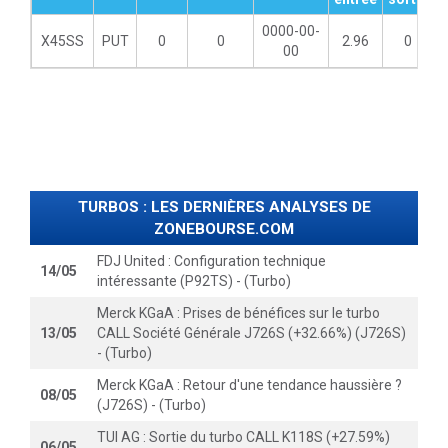
0000-00-
X45SS
PUT
0
0
2.96
0
00
TURBOS : LES DERNIÈRES ANALYSES DE
ZONEBOURSE.COM
FDJ United : Configuration technique
14/05
intéressante (P92TS) - (Turbo)
Merck KGaA : Prises de bénéfices sur le turbo
13/05
CALL Société Générale J726S (+32.66%) (J726S)
- (Turbo)
Merck KGaA : Retour d'une tendance haussière ?
08/05
(J726S) - (Turbo)
TUI AG : Sortie du turbo CALL K118S (+27.59%)
06/05