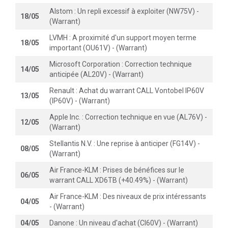
Alstom : Un repli excessif à exploiter (NW75V) -
18/05
(Warrant)
LVMH : A proximité d'un support moyen terme
18/05
important (OU61V) - (Warrant)
Microsoft Corporation : Correction technique
14/05
anticipée (AL20V) - (Warrant)
Renault : Achat du warrant CALL Vontobel IP60V
13/05
(IP60V) - (Warrant)
Apple Inc. : Correction technique en vue (AL76V) -
12/05
(Warrant)
Stellantis N.V. : Une reprise à anticiper (FG14V) -
08/05
(Warrant)
Air France-KLM : Prises de bénéfices sur le
06/05
warrant CALL XD6TB (+40.49%) - (Warrant)
Air France-KLM : Des niveaux de prix intéressants
04/05
- (Warrant)
04/05
Danone : Un niveau d'achat (CI60V) - (Warrant)