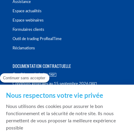
Assistance
Espace actualités
Espace webinaires
Formulaires clients
Outil de trading ProRealTime
Réclamations
DOCUMENTATION CONTRACTUELLE
Conditions générales
Continuer sans accepter
Conditions générales au 15 septembre 2026
Brochure tarifaire
Nous respectons votre vie privée
Rapport sur la qualité d'exécution
Nous utilisons des cookies pour assurer le bon
Politique de meilleure sélection
fonctionnement et la sécurité de notre site. Ils nous
permettent de vous proposer la meilleure expérience
Politique de durabilité
possible
Fonds de garantie des dépôts et de résolution