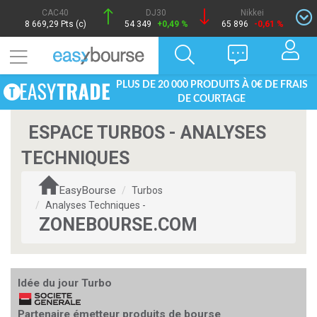
CAC40
DJ30
Nikkei
8 669,29 Pts (c)
54 349
+0,49 %
65 896
-0,61 %
PLUS DE 20 000 PRODUITS À 0€ DE FRAIS
DE COURTAGE
ESPACE TURBOS - ANALYSES
TECHNIQUES
EasyBourse
Turbos
Analyses Techniques -
ZONEBOURSE.COM
Idée du jour Turbo
Partenaire émetteur produits de bourse