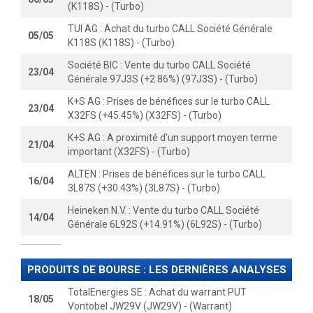
(K118S) - (Turbo)
TUI AG : Achat du turbo CALL Société Générale
05/05
K118S (K118S) - (Turbo)
Société BIC : Vente du turbo CALL Société
23/04
Générale 97J3S (+2.86%) (97J3S) - (Turbo)
K+S AG : Prises de bénéfices sur le turbo CALL
23/04
X32FS (+45.45%) (X32FS) - (Turbo)
K+S AG : A proximité d'un support moyen terme
21/04
important (X32FS) - (Turbo)
ALTEN : Prises de bénéfices sur le turbo CALL
16/04
3L87S (+30.43%) (3L87S) - (Turbo)
Heineken N.V. : Vente du turbo CALL Société
14/04
Générale 6L92S (+14.91%) (6L92S) - (Turbo)
PRODUITS DE BOURSE : LES DERNIÈRES ANALYSES
TotalEnergies SE : Achat du warrant PUT
18/05
Vontobel JW29V (JW29V) - (Warrant)