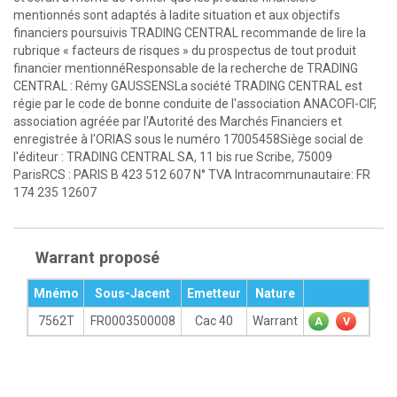
mentionnés sont adaptés à ladite situation et aux objectifs
financiers poursuivis TRADING CENTRAL recommande de lire la
rubrique « facteurs de risques » du prospectus de tout produit
financier mentionnéResponsable de la recherche de TRADING
CENTRAL : Rémy GAUSSENSLa société TRADING CENTRAL est
régie par le code de bonne conduite de l'association ANACOFI-CIF,
association agréée par l'Autorité des Marchés Financiers et
enregistrée à l'ORIAS sous le numéro 17005458Siège social de
l'éditeur : TRADING CENTRAL SA, 11 bis rue Scribe, 75009
ParisRCS : PARIS B 423 512 607 N° TVA Intracommunautaire: FR
174 235 12607
Warrant proposé
Mnémo
Sous-Jacent
Emetteur
Nature
7562T
FR0003500008
Cac 40
Warrant
A
V