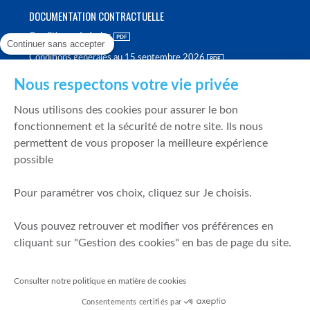
DOCUMENTATION CONTRACTUELLE
Conditions générales
Continuer sans accepter
Conditions générales au 15 septembre 2026
Brochure tarifaire
Nous respectons votre vie privée
Rapport sur la qualité d'exécution
Nous utilisons des cookies pour assurer le bon
Politique de meilleure sélection
fonctionnement et la sécurité de notre site. Ils nous
permettent de vous proposer la meilleure expérience
Politique de durabilité
possible
Fonds de garantie des dépôts et de résolution
Pour paramétrer vos choix, cliquez sur Je choisis.
SÉCURITÉ & DONNÉES PERSONNELLES
Vous pouvez retrouver et modifier vos préférences en
Mentions légales
cliquant sur "Gestion des cookies" en bas de page du site.
Prévention de la fraude
Gérer mes cookies
Consulter notre politique en matière de cookies
Politique de cookies
Consentements certifiés par