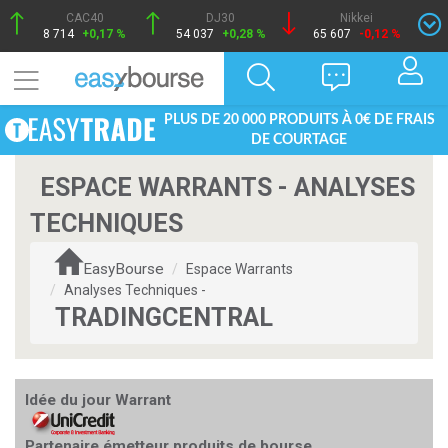
CAC40
DJ30
Nikkei
8 714
+0,17 %
54 037
+0,28 %
65 607
-0,12 %
PLUS DE 20 000 PRODUITS À 0€ DE FRAIS
DE COURTAGE
ESPACE WARRANTS - ANALYSES
TECHNIQUES
EasyBourse
Espace Warrants
Analyses Techniques -
TRADINGCENTRAL
Idée du jour Warrant
Partenaire émetteur produits de bourse