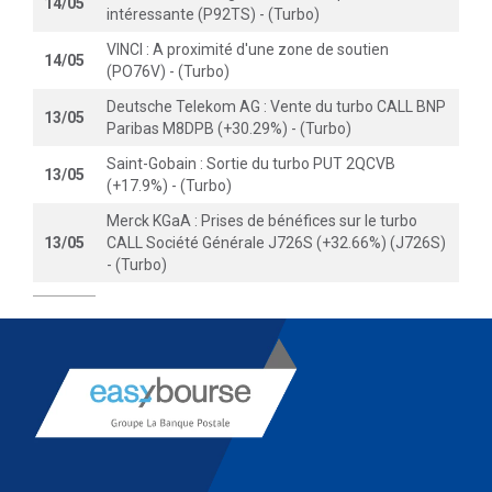
14/05
intéressante (P92TS) - (Turbo)
VINCI : A proximité d'une zone de soutien
14/05
(PO76V) - (Turbo)
Deutsche Telekom AG : Vente du turbo CALL BNP
13/05
Paribas M8DPB (+30.29%) - (Turbo)
Saint-Gobain : Sortie du turbo PUT 2QCVB
13/05
(+17.9%) - (Turbo)
Merck KGaA : Prises de bénéfices sur le turbo
13/05
CALL Société Générale J726S (+32.66%) (J726S)
- (Turbo)