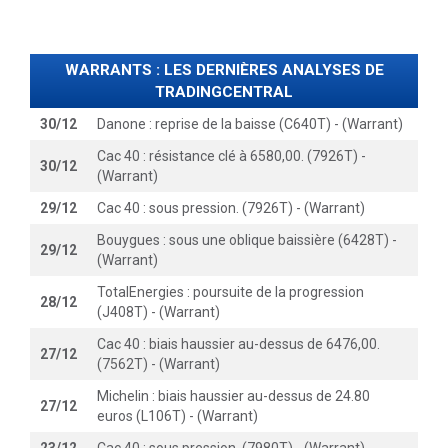
WARRANTS : LES DERNIÈRES ANALYSES DE
TRADINGCENTRAL
30/12
Danone : reprise de la baisse (C640T) - (Warrant)
Cac 40 : résistance clé à 6580,00. (7926T) -
30/12
(Warrant)
29/12
Cac 40 : sous pression. (7926T) - (Warrant)
Bouygues : sous une oblique baissière (6428T) -
29/12
(Warrant)
TotalEnergies : poursuite de la progression
28/12
(J408T) - (Warrant)
Cac 40 : biais haussier au-dessus de 6476,00.
27/12
(7562T) - (Warrant)
Michelin : biais haussier au-dessus de 24.80
27/12
euros (L106T) - (Warrant)