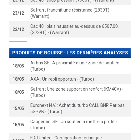
23/12
Cac 40 : sous pression. (7980T) - (Warrant)
Safran : franchit une résistance (2839T) -
23/12
(Warrant)
Cac 40 : biais haussier au-dessus de 6507,00.
22/12
(S739T) - (Warrant)
PRODUITS DE BOURSE : LES DERNIÈRES ANALYSES
Airbus SE : A proximité d'une zone de soutien -
18/05
(Turbo)
18/05
AXA : Un repli opportun - (Turbo)
Safran : Une zone support en renfort (KM40V) -
18/05
(Turbo)
Euronext N.V. : Achat du turbo CALL BNP Paribas
15/05
5SPVB - (Turbo)
Capgemini SE : Un soutien à mettre à profit -
15/05
(Turbo)
FDJ United : Configuration technique