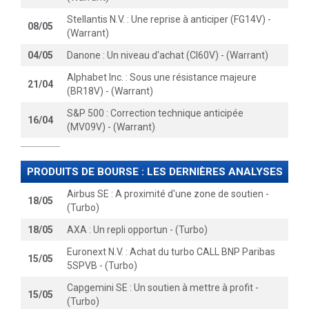
Stellantis N.V. : Une reprise à anticiper (FG14V) -
08/05
(Warrant)
04/05
Danone : Un niveau d'achat (CI60V) - (Warrant)
Alphabet Inc. : Sous une résistance majeure
21/04
(BR18V) - (Warrant)
S&P 500 : Correction technique anticipée
16/04
(MV09V) - (Warrant)
PRODUITS DE BOURSE : LES DERNIÈRES ANALYSES
Airbus SE : A proximité d'une zone de soutien -
18/05
(Turbo)
18/05
AXA : Un repli opportun - (Turbo)
Euronext N.V. : Achat du turbo CALL BNP Paribas
15/05
5SPVB - (Turbo)
Capgemini SE : Un soutien à mettre à profit -
15/05
(Turbo)