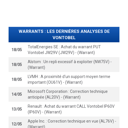
WARRANTS : LES DERNIÈRES ANALYSES DE
VONTOBEL
TotalEnergies SE : Achat du warrant PUT
18/05
Vontobel JW29V (JW29V) - (Warrant)
Alstom : Un repli excessif à exploiter (NW75V) -
18/05
(Warrant)
LVMH : A proximité d'un support moyen terme
18/05
important (OU61V) - (Warrant)
Microsoft Corporation : Correction technique
14/05
anticipée (AL20V) - (Warrant)
Renault : Achat du warrant CALL Vontobel IP60V
13/05
(IP60V) - (Warrant)
Apple Inc. : Correction technique en vue (AL76V) -
12/05
(Warrant)