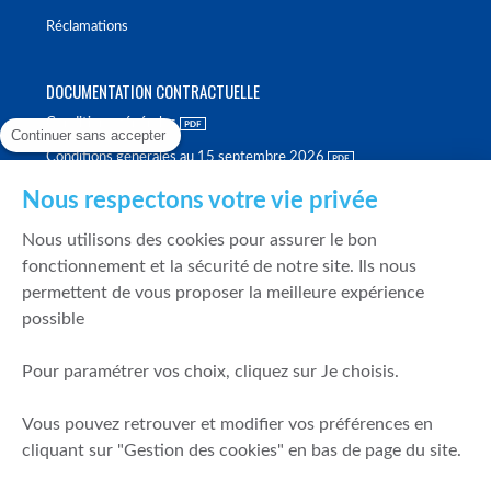
Réclamations
DOCUMENTATION CONTRACTUELLE
Conditions générales
Continuer sans accepter
Conditions générales au 15 septembre 2026
Brochure tarifaire
Nous respectons votre vie privée
Rapport sur la qualité d'exécution
Nous utilisons des cookies pour assurer le bon
Politique de meilleure sélection
fonctionnement et la sécurité de notre site. Ils nous
permettent de vous proposer la meilleure expérience
Politique de durabilité
possible
Fonds de garantie des dépôts et de résolution
Pour paramétrer vos choix, cliquez sur Je choisis.
SÉCURITÉ & DONNÉES PERSONNELLES
Vous pouvez retrouver et modifier vos préférences en
Mentions légales
cliquant sur "Gestion des cookies" en bas de page du site.
Prévention de la fraude