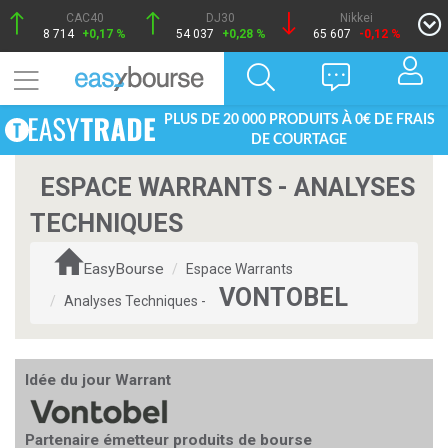
CAC40
DJ30
Nikkei
8 714
+0,17 %
54 037
+0,28 %
65 607
-0,12 %
PLUS DE 20 000 PRODUITS À 0€ DE FRAIS
DE COURTAGE
ESPACE WARRANTS - ANALYSES
TECHNIQUES
EasyBourse
Espace Warrants
VONTOBEL
Analyses Techniques -
Idée du jour Warrant
Partenaire émetteur produits de bourse