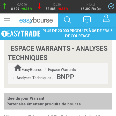
CAC40
DJ30
Nikkei
8 699
+0,35 %
53 885
-0,85 %
66 300 Pts (c)
PLUS DE 20 000 PRODUITS À 0€ DE FRAIS
DE COURTAGE
ESPACE WARRANTS - ANALYSES
TECHNIQUES
EasyBourse
Espace Warrants
BNPP
Analyses Techniques -
Idée du jour Warrant
Partenaire émetteur produits de bourse