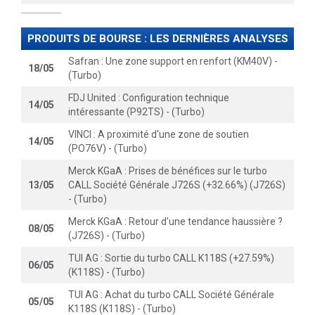
PRODUITS DE BOURSE : LES DERNIÈRES ANALYSES
Safran : Une zone support en renfort (KM40V) -
18/05
(Turbo)
FDJ United : Configuration technique
14/05
intéressante (P92TS) - (Turbo)
VINCI : A proximité d'une zone de soutien
14/05
(PO76V) - (Turbo)
Merck KGaA : Prises de bénéfices sur le turbo
13/05
CALL Société Générale J726S (+32.66%) (J726S)
- (Turbo)
Merck KGaA : Retour d'une tendance haussière ?
08/05
(J726S) - (Turbo)
TUI AG : Sortie du turbo CALL K118S (+27.59%)
06/05
(K118S) - (Turbo)
TUI AG : Achat du turbo CALL Société Générale
05/05
K118S (K118S) - (Turbo)