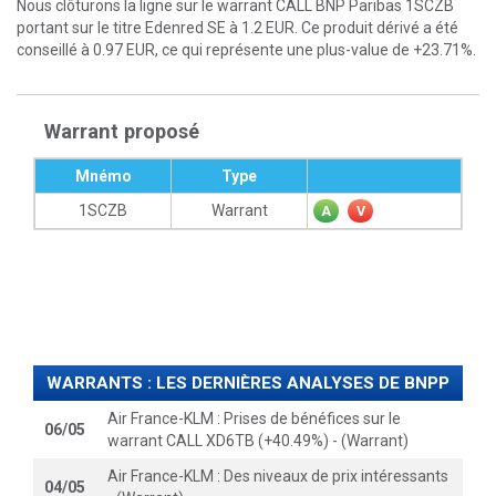
Nous clôturons la ligne sur le warrant CALL BNP Paribas 1SCZB
portant sur le titre Edenred SE à 1.2 EUR. Ce produit dérivé a été
conseillé à 0.97 EUR, ce qui représente une plus-value de +23.71%.
Warrant proposé
Mnémo
Type
1SCZB
Warrant
A
V
WARRANTS : LES DERNIÈRES ANALYSES DE BNPP
Air France-KLM : Prises de bénéfices sur le
06/05
warrant CALL XD6TB (+40.49%) - (Warrant)
Air France-KLM : Des niveaux de prix intéressants
04/05