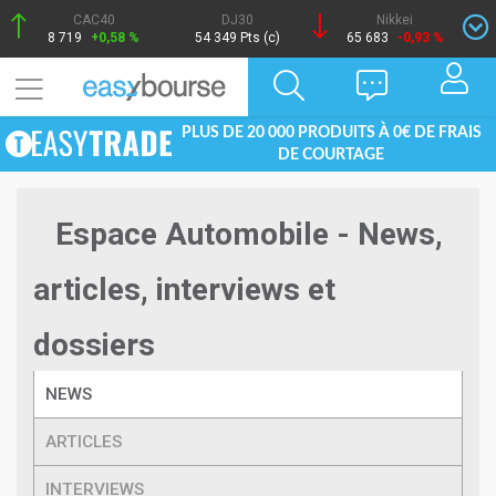
CAC40
DJ30
Nikkei
8 719
+0,58 %
54 349 Pts (c)
65 683
-0,93 %
PLUS DE 20 000 PRODUITS À 0€ DE FRAIS
DE COURTAGE
Espace Automobile - News,
articles, interviews et
dossiers
NEWS
ARTICLES
INTERVIEWS