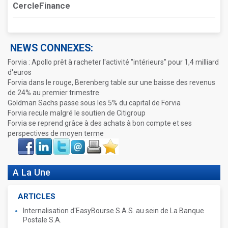
CercleFinance
NEWS CONNEXES:
Forvia : Apollo prêt à racheter l'activité "intérieurs" pour 1,4 milliard
d'euros
Forvia dans le rouge, Berenberg table sur une baisse des revenus
de 24% au premier trimestre
Goldman Sachs passe sous les 5% du capital de Forvia
Forvia recule malgré le soutien de Citigroup
Forvia se reprend grâce à des achats à bon compte et ses
perspectives de moyen terme
Face
LinkIn
Twitter
Envoyer
Imprimer
Favoris
book
A La Une
ARTICLES
Internalisation d'EasyBourse S.A.S. au sein de La Banque
Postale S.A.