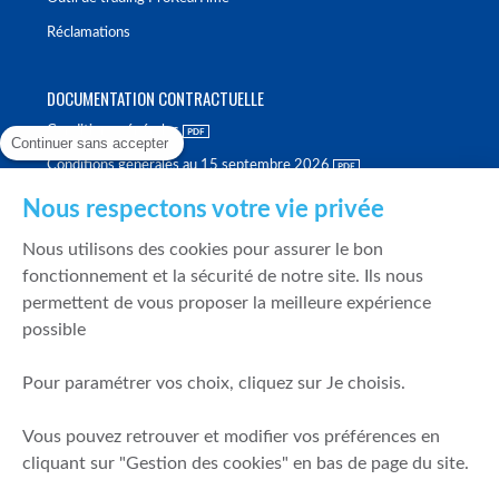
Réclamations
DOCUMENTATION CONTRACTUELLE
Conditions générales
Continuer sans accepter
Conditions générales au 15 septembre 2026
Brochure tarifaire
Nous respectons votre vie privée
Rapport sur la qualité d'exécution
Nous utilisons des cookies pour assurer le bon
Politique de meilleure sélection
fonctionnement et la sécurité de notre site. Ils nous
permettent de vous proposer la meilleure expérience
Politique de durabilité
possible
Fonds de garantie des dépôts et de résolution
Pour paramétrer vos choix, cliquez sur Je choisis.
SÉCURITÉ & DONNÉES PERSONNELLES
Vous pouvez retrouver et modifier vos préférences en
Mentions légales
cliquant sur "Gestion des cookies" en bas de page du site.
Prévention de la fraude