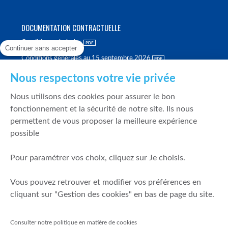
DOCUMENTATION CONTRACTUELLE
Conditions générales
Continuer sans accepter
Conditions générales au 15 septembre 2026
Brochure tarifaire
Nous respectons votre vie privée
Rapport sur la qualité d'exécution
Nous utilisons des cookies pour assurer le bon
Politique de meilleure sélection
fonctionnement et la sécurité de notre site. Ils nous
permettent de vous proposer la meilleure expérience
Politique de durabilité
possible
Fonds de garantie des dépôts et de résolution
Pour paramétrer vos choix, cliquez sur Je choisis.
SÉCURITÉ & DONNÉES PERSONNELLES
Vous pouvez retrouver et modifier vos préférences en
Mentions légales
cliquant sur "Gestion des cookies" en bas de page du site.
Prévention de la fraude
Gérer mes cookies
Consulter notre politique en matière de cookies