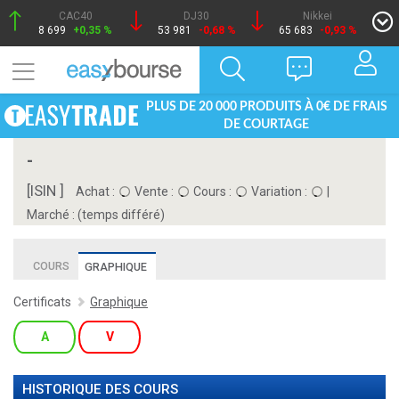
CAC40
DJ30
Nikkei
8 699
+0,35 %
53 981
-0,68 %
65 683
-0,93 %
PLUS DE 20 000 PRODUITS À 0€ DE FRAIS
DE COURTAGE
-
[ISIN ]
Achat :
Vente :
Cours :
Variation :
|
Marché :
(temps différé)
COURS
GRAPHIQUE
Certificats
Graphique
A
V
HISTORIQUE DES COURS