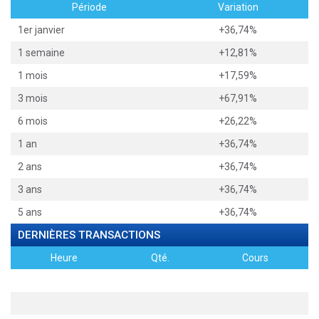
Période
Variation
1er janvier
+36,74%
1 semaine
+12,81%
1 mois
+17,59%
3 mois
+67,91%
6 mois
+26,22%
1 an
+36,74%
2 ans
+36,74%
3 ans
+36,74%
5 ans
+36,74%
DERNIÈRES TRANSACTIONS
Heure
Qté.
Cours