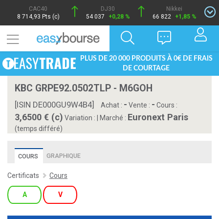
CAC40
DJ30
Nikkei
8 714,93 Pts (c)
54 037
+0,28 %
66 822
+1,85 %
PLUS DE 20 000 PRODUITS À 0€ DE FRAIS
DE COURTAGE
KBC GRPE92.0502TLP - M6GOH
-
-
[ISIN DE000GU9W4B4]
Achat :
Vente :
Cours :
3,6500 € (c)
Euronext Paris
Variation :
|
Marché :
(temps différé)
GRAPHIQUE
COURS
Certificats
Cours
A
V