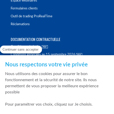
Espace webinaires
Formulaires clients
Outil de trading ProRealTime
Réclamations
DOCUMENTATION CONTRACTUELLE
Conditions générales
Continuer sans accepter
Conditions générales au 15 septembre 2026
Brochure tarifaire
Nous respectons votre vie privée
Rapport sur la qualité d'exécution
Nous utilisons des cookies pour assurer le bon
Politique de meilleure sélection
fonctionnement et la sécurité de notre site. Ils nous
permettent de vous proposer la meilleure expérience
Politique de durabilité
possible
Fonds de garantie des dépôts et de résolution
Pour paramétrer vos choix, cliquez sur Je choisis.
SÉCURITÉ & DONNÉES PERSONNELLES