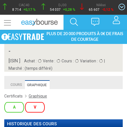
CAC40
DJ30
Nikkei
8 714
+0,17 %
54 037
+0,28 %
65 607
-0,12 %
PLUS DE 20 000 PRODUITS À 0€ DE FRAIS
DE COURTAGE
-
[ISIN ]
Achat :
Vente :
Cours :
Variation :
|
Marché :
(temps différé)
COURS
GRAPHIQUE
Certificats
Graphique
A
V
HISTORIQUE DES COURS