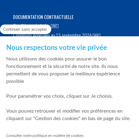
DOCUMENTATION CONTRACTUELLE
Conditions générales
Continuer sans accepter
Conditions générales au 15 septembre 2026
Brochure tarifaire
Nous respectons votre vie privée
Rapport sur la qualité d'exécution
Nous utilisons des cookies pour assurer le bon
Politique de meilleure sélection
fonctionnement et la sécurité de notre site. Ils nous
permettent de vous proposer la meilleure expérience
Politique de durabilité
possible
Fonds de garantie des dépôts et de résolution
Pour paramétrer vos choix, cliquez sur Je choisis.
SÉCURITÉ & DONNÉES PERSONNELLES
Vous pouvez retrouver et modifier vos préférences en
Mentions légales
cliquant sur "Gestion des cookies" en bas de page du site.
Prévention de la fraude
Gérer mes cookies
Consulter notre politique en matière de cookies