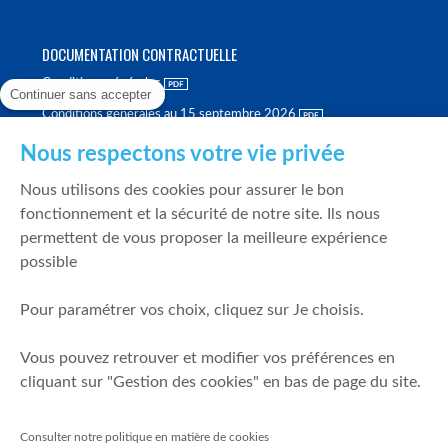
DOCUMENTATION CONTRACTUELLE
Conditions générales
Continuer sans accepter
Conditions générales au 15 septembre 2026
Brochure tarifaire
Nous respectons votre vie privée
Rapport sur la qualité d'exécution
Nous utilisons des cookies pour assurer le bon
Politique de meilleure sélection
fonctionnement et la sécurité de notre site. Ils nous
permettent de vous proposer la meilleure expérience
Politique de durabilité
possible
Fonds de garantie des dépôts et de résolution
Pour paramétrer vos choix, cliquez sur Je choisis.
SÉCURITÉ & DONNÉES PERSONNELLES
Vous pouvez retrouver et modifier vos préférences en
Mentions légales
cliquant sur "Gestion des cookies" en bas de page du site.
Prévention de la fraude
Gérer mes cookies
Consulter notre politique en matière de cookies