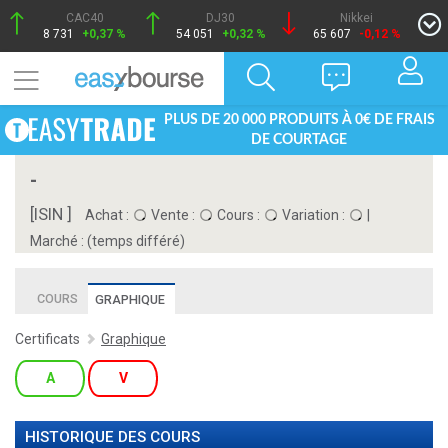
CAC40
DJ30
Nikkei
8 731
+0,37 %
54 051
+0,32 %
65 607
-0,12 %
PLUS DE 20 000 PRODUITS À 0€ DE FRAIS
DE COURTAGE
-
[ISIN ]
Achat :
Vente :
Cours :
Variation :
|
Marché :
(temps différé)
COURS
GRAPHIQUE
Certificats
Graphique
A
V
HISTORIQUE DES COURS