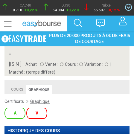
CAC40
DJ30
Nikkei
8 718
+0,22 %
54 004
+0,22 %
65 607
-0,12 %
PLUS DE 20 000 PRODUITS À 0€ DE FRAIS
DE COURTAGE
-
[ISIN ]
Achat :
Vente :
Cours :
Variation :
|
Marché :
(temps différé)
COURS
GRAPHIQUE
Certificats
Graphique
A
V
HISTORIQUE DES COURS