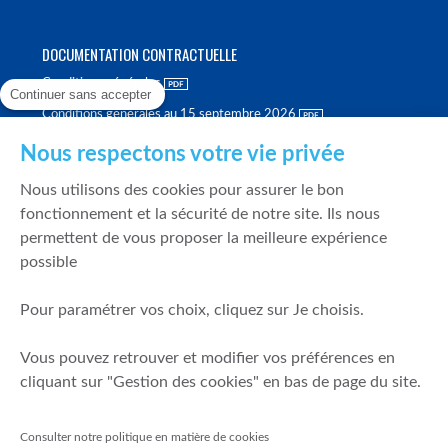
DOCUMENTATION CONTRACTUELLE
Conditions générales
Continuer sans accepter
Conditions générales au 15 septembre 2026
Brochure tarifaire
Nous respectons votre vie privée
Rapport sur la qualité d'exécution
Nous utilisons des cookies pour assurer le bon
Politique de meilleure sélection
fonctionnement et la sécurité de notre site. Ils nous
permettent de vous proposer la meilleure expérience
Politique de durabilité
possible
Fonds de garantie des dépôts et de résolution
Pour paramétrer vos choix, cliquez sur Je choisis.
SÉCURITÉ & DONNÉES PERSONNELLES
Vous pouvez retrouver et modifier vos préférences en
Mentions légales
cliquant sur "Gestion des cookies" en bas de page du site.
Prévention de la fraude
Gérer mes cookies
Consulter notre politique en matière de cookies