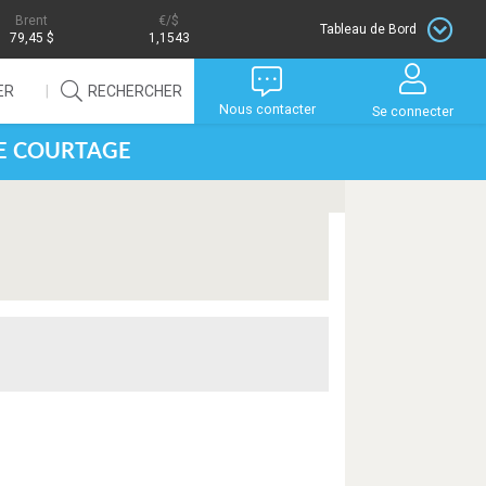
Brent
/$
Tableau de Bord
79,45 $
1,1543
ER
RECHERCHER
Nous contacter
Se connecter
DE COURTAGE