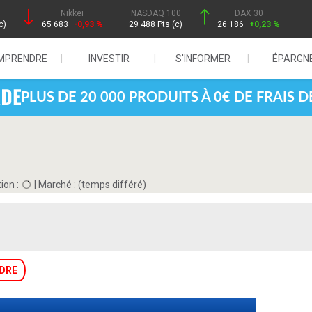
Nikkei
NASDAQ 100
DAX 30
c)
65 683
-0,93 %
29 488 Pts (c)
26 186
+0,23 %
MPRENDRE
INVESTIR
S'INFORMER
ÉPARGN
PLUS DE 20 000 PRODUITS À 0€ DE FRAIS 
ion :
|
Marché :
(temps différé)
DRE