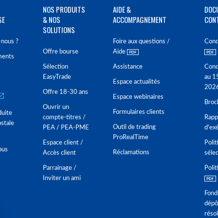
NOS PRODUITS
AIDE &
DOC
SE
& NOS
ACCOMPAGNEMENT
CON
SOLUTIONS
nous ?
Foire aux questions /
Cond
Offre bourse
Aide
ments
Sélection
Assistance
Cond
EasyTrade
au 1
Espace actualités
202
Offre 18-30 ans
Espace webinaires
Broc
Ouvrir un
Formulaires clients
duite
compte-titres /
Rappo
stale
Outil de trading
PEA / PEA-PME
d'ex
ProRealTime
Espace client /
Polit
ous
Réclamations
Accès client
séle
Parrainage /
Polit
Inviter un ami
Fond
dépô
réso