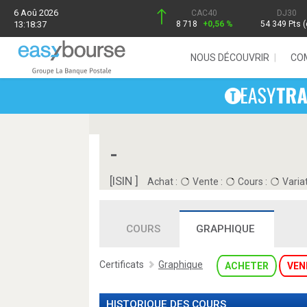
6 Aoû 2026
CAC40
DJ30
13:18:37
8 718
+0,56 %
54 349 Pts (
NOUS DÉCOUVRIR
CO
-
[ISIN ]
Achat :
Vente :
Cours :
Variat
COURS
GRAPHIQUE
Certificats
Graphique
ACHETER
VEN
HISTORIQUE DES COURS