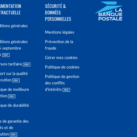
UMENTATION
SÉCURITÉ &
TRACTUELLE
DONNÉES
PERSONNELLES
itions générales
Mentions légales
itions générales
Prévention de la
5 septembre
fraude
6
Gérer mes cookies
hure tarifaire
Politique de cookies
rt sur la qualité
Politique de gestion
écution
des conflits
ique de meilleure
d'intérêts
ction
ique de durabilité
s de garantie des
ts et de
lution