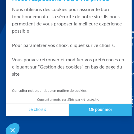
Nous utilisons des cookies pour assurer le bon
fonctionnement et la sécurité de notre site. Ils nous
permettent de vous proposer la meilleure expérience
possible
Graphique, co
en quelques cl
tendances du
Pour paramétrer vos choix, cliquez sur Je choisis.
accompagner 
Vous pouvez retrouver et modifier vos préférences en
Tous droits r
cliquant sur "Gestion des cookies" en bas de page du
différés d'au 
site.
clients connec
SUIVEZ-NOUS
Consulter notre politique en matière de cookies
Consentements certifiés par
Je choisis
Ok pour moi
Plateforme de Gestion du Consentement : Personnalisez vos Optio
Axeptio consent
Notre plateforme vous permet d'adapter et de gérer vos paramètres 