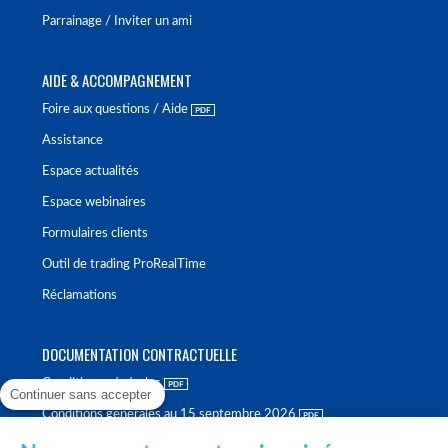
Parrainage / Inviter un ami
AIDE & ACCOMPAGNEMENT
Foire aux questions / Aide
Assistance
Espace actualités
Espace webinaires
Formulaires clients
Outil de trading ProRealTime
Réclamations
DOCUMENTATION CONTRACTUELLE
Conditions générales
Continuer sans accepter
Conditions générales au 15 septembre 2026
Brochure tarifaire